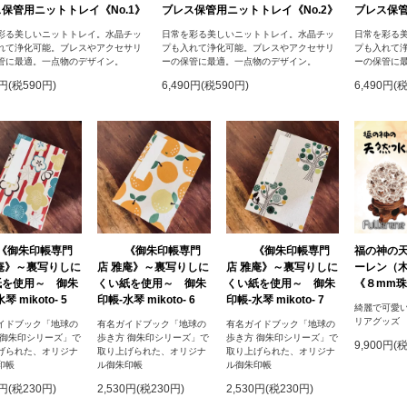
保管用ニットトレイ《No.1》
ブレス保管用ニットトレイ《No.2》
ブレス保管
彩る美しいニットトレイ。水晶チッ
日常を彩る美しいニットトレイ。水晶チッ
日常を彩る
れて浄化可能。ブレスやアクセサリ
プも入れて浄化可能。ブレスやアクセサリ
プも入れて
管に最適。一点物のデザイン。
ーの保管に最適。一点物のデザイン。
ーの保管に
0円(税590円)
6,490円(税590円)
6,490円(
《御朱印帳専門
《御朱印帳専門
《御朱印帳専門
福の神の
庵》～裏写りしに
店 雅庵》～裏写りしに
店 雅庵》～裏写りしに
ーレン（
紙を使用～ 御朱
くい紙を使用～ 御朱
くい紙を使用～ 御朱
《８mm珠
琴 mikoto- 5
印帳-水琴 mikoto- 6
印帳-水琴 mikoto- 7
綺麗で可愛
リアグッズ
イドブック「地球の
有名ガイドブック「地球の
有名ガイドブック「地球の
 御朱印シリーズ」で
歩き方 御朱印シリーズ」で
歩き方 御朱印シリーズ」で
9,900円(
げられた、オリジナ
取り上げられた、オリジナ
取り上げられた、オリジナ
印帳
ル御朱印帳
ル御朱印帳
0円(税230円)
2,530円(税230円)
2,530円(税230円)