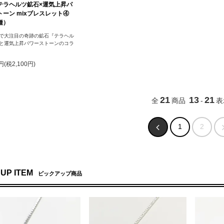
テラヘルツ鉱石×運気上昇パ
ーン mixブレスレット④
種）
で大注目の奇跡の鉱石『テラヘル
と運気上昇パワーストーンのコラ
0円(税2,100円)
21
13
21
全
商品
-
表
1
2
 UP ITEM
ピックアップ商品