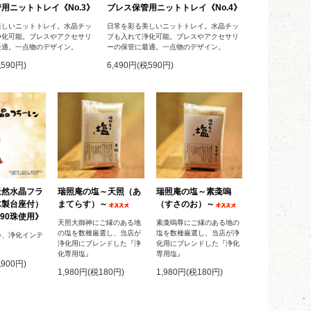
用ニットトレイ《No.3》
ブレス保管用ニットトレイ《No.4》
美しいニットトレイ。水晶チッ
日常を彩る美しいニットトレイ。水晶チッ
浄化可能。ブレスやアクセサリ
プも入れて浄化可能。ブレスやアクセサリ
最適。一点物のデザイン。
ーの保管に最適。一点物のデザイン。
税590円)
6,490円(税590円)
天然水晶フラ
瑞照庵の塩～天照（あ
瑞照庵の塩～素戔嗚
木製台座付）
まてらす）～
（すさのお）～
90珠使用》
天照大御神にご縁のある地
素戔嗚尊にご縁のある地の
の塩を数種厳選し、当店が
塩を数種厳選し、当店が浄
い、浄化インテ
浄化用にブレンドした『浄
化用にブレンドした『浄化
化専用塩』
専用塩』
税900円)
1,980円(税180円)
1,980円(税180円)