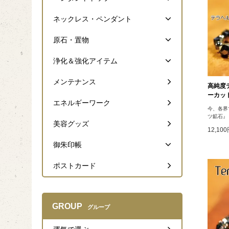
ネックレス・ペンダント
原石・置物
浄化＆強化アイテム
メンテナンス
高純度
ーカッ
エネルギーワーク
今、各界
ツ鉱石』
美容グッズ
12,10
御朱印帳
ポストカード
GROUP
グループ