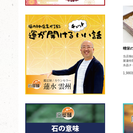
晴栄の
当店独
屋蓮特
水晶チ
1,98