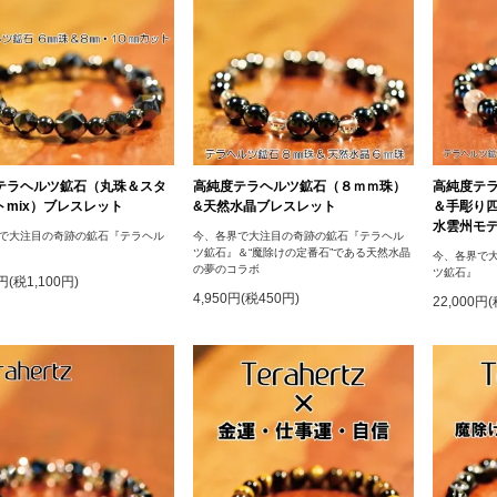
テラヘルツ鉱石（丸珠＆スタ
高純度テラヘルツ鉱石（８ｍｍ珠）
高純度テラ
トmix）ブレスレット
&天然水晶ブレスレット
＆手彫り
水雲州モ
で大注目の奇跡の鉱石『テラヘル
今、各界で大注目の奇跡の鉱石『テラヘル
ツ鉱石』＆“魔除けの定番石”である天然水晶
今、各界で
の夢のコラボ
ツ鉱石』
0円(税1,100円)
4,950円(税450円)
22,000円(