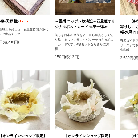
泉‐天郷 極‐
～雲州 ニッポン放浪記～石屋蓮オリ
《御
ジナルポストカード ≪第一弾≫
写りしに
自加工を施した、石屋蓮特製の浄化
帳-水琴 mik
ラヤ水晶チップ
美しき日本の至宝を店主自ら写真として切
り取りました。癒しとパワーを与えるポス
有名ガイドブ
0円(税200円)
トカードです。4枚セットならさらにお
リーズ」で
得。
朱印帳
150円(税13円)
2,530円(
【オンラインショップ限定】
【オンラインショップ限定】
【オ