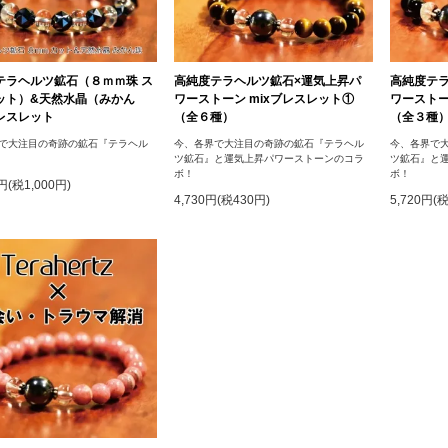
テラヘルツ鉱石（８ｍｍ珠 ス
高純度テラヘルツ鉱石×運気上昇パ
高純度テ
ット）&天然水晶（みかん
ワーストーン mixブレスレット①
ワーストー
レスレット
（全６種）
（全３種
で大注目の奇跡の鉱石『テラヘル
今、各界で大注目の奇跡の鉱石『テラヘル
今、各界で
ツ鉱石』と運気上昇パワーストーンのコラ
ツ鉱石』と
ボ！
ボ！
0円(税1,000円)
4,730円(税430円)
5,720円(