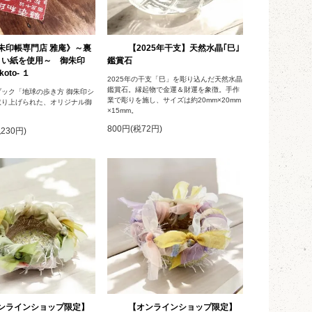
朱印帳専門店 雅庵》～裏
【2025年干支】天然水晶｢巳｣
くい紙を使用～ 御朱印
鑑賞石
oto- １
2025年の干支「巳」を彫り込んだ天然水晶
鑑賞石。縁起物で金運＆財運を象徴。手作
ック「地球の歩き方 御朱印シ
業で彫りを施し、サイズは約20mm×20mm
取り上げられた、オリジナル御
×15mm。
800円(税72円)
税230円)
ンラインショップ限定】
【オンラインショップ限定】