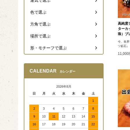
運気で選ぶ
色で選ぶ
高純度
方角で選ぶ
ターカ
珠）ブ
場所で選ぶ
今、各界
ツ鉱石』
形・モチーフで選ぶ
11,00
CALENDAR
カレンダー
2026年8月
日
月
火
水
木
金
土
1
2
3
4
5
6
7
8
9
10
11
12
13
14
15
16
17
18
19
20
21
22