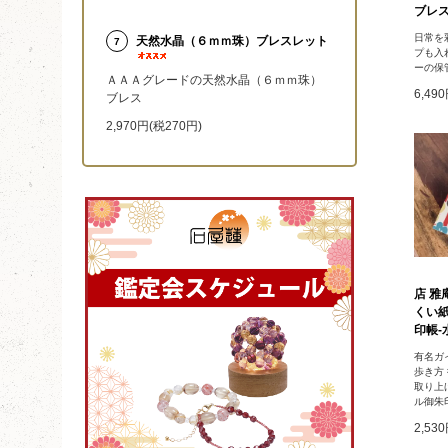
ブレス
日常を
天然水晶（６ｍｍ珠）ブレスレット
7
プも入
ーの保
ＡＡＡグレードの天然水晶（６ｍｍ珠）
6,49
ブレス
2,970円(税270円)
店 雅
くい
印帳-水
有名ガ
歩き方
取り上
ル御朱
2,53