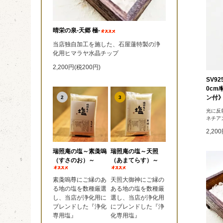
晴栄の泉‐天郷 極‐
当店独自加工を施した、石屋蓮特製の浄
化用ヒマラヤ水晶チップ
2,200円(税200円)
SV9
0cm
ン付
2
3
光に反
ネチア
2,20
瑞照庵の塩～素戔嗚
瑞照庵の塩～天照
（すさのお）～
（あまてらす）～
素戔嗚尊にご縁のあ
天照大御神にご縁の
る地の塩を数種厳選
ある地の塩を数種厳
し、当店が浄化用に
選し、当店が浄化用
ブレンドした『浄化
にブレンドした『浄
専用塩』
化専用塩』