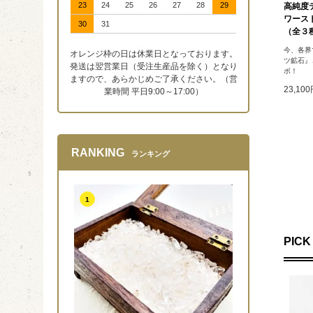
23
24
25
26
27
28
29
高純度
ワースト
30
31
（全３
今、各界
オレンジ枠の日は休業日となっております。
ツ鉱石』
発送は翌営業日（受注生産品を除く）となり
ボ！
ますので、あらかじめご了承ください。（営
23,10
業時間 平日9:00～17:00）
RANKING
ランキング
1
PICK