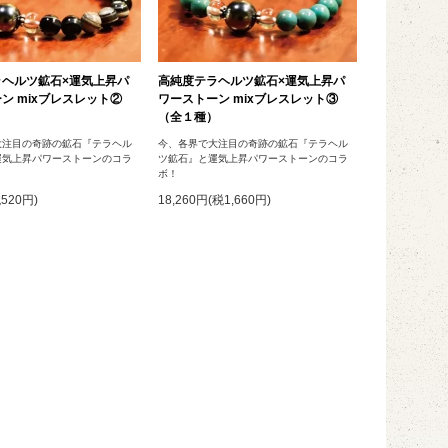
ラヘルツ鉱石×運気上昇パ
高純度テラヘルツ鉱石×運気上昇パ
ン mixブレスレット②
ワーストーン mixブレスレット③
）
（全１種）
大注目の奇跡の鉱石『テラヘル
今、各界で大注目の奇跡の鉱石『テラヘル
運気上昇パワーストーンのコラ
ツ鉱石』と運気上昇パワーストーンのコラ
ボ！
税520円)
18,260円(税1,660円)