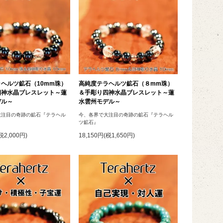
ヘルツ鉱石（10mm珠）
高純度テラヘルツ鉱石（８mm珠）
四神水晶ブレスレット～蓮
＆手彫り四神水晶ブレスレット～蓮
デル～
水雲州モデル～
大注目の奇跡の鉱石『テラヘル
今、各界で大注目の奇跡の鉱石『テラヘル
ツ鉱石』
税2,000円)
18,150円(税1,650円)