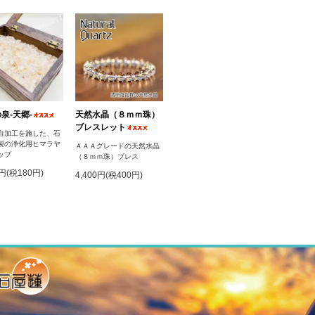
泉‐天郷‐
天然水晶（８ｍｍ珠）
ブレスレット
自加工を施した、石
製の浄化用ヒマラヤ
ＡＡＡグレードの天然水晶
ップ
（８ｍｍ珠）ブレス
0円(税180円)
4,400円(税400円)