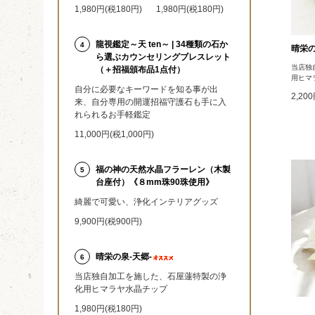
1,980円(税180円)
1,980円(税180円)
龍視鑑定～天 ten～ | 34種類の石か
4
晴栄の
ら選ぶカウンセリングブレスレット
当店独
（＋招福頒布品1点付）
用ヒマ
自分に必要なキーワードを知る事が出
2,20
来、自分専用の開運招福守護石も手に入
れられるお手軽鑑定
11,000円(税1,000円)
福の神の天然水晶フラーレン（木製
5
台座付）《８mm珠90珠使用》
綺麗で可愛い、浄化インテリアグッズ
9,900円(税900円)
晴栄の泉‐天郷‐
6
当店独自加工を施した、石屋蓮特製の浄
化用ヒマラヤ水晶チップ
1,980円(税180円)