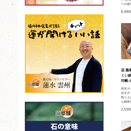
ーの保
6,49
店 雅
くい
印帳-水
有名ガ
歩き方
取り上
ル御朱
2,53