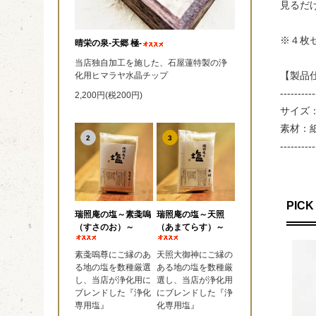
見るだ
※４枚
晴栄の泉‐天郷 極‐
当店独自加工を施した、石屋蓮特製の浄
【製品
化用ヒマラヤ水晶チップ
----------
2,200円(税200円)
サイズ：
素材：
2
3
----------
PICK
瑞照庵の塩～素戔嗚
瑞照庵の塩～天照
（すさのお）～
（あまてらす）～
素戔嗚尊にご縁のあ
天照大御神にご縁の
る地の塩を数種厳選
ある地の塩を数種厳
し、当店が浄化用に
選し、当店が浄化用
ブレンドした『浄化
にブレンドした『浄
専用塩』
化専用塩』