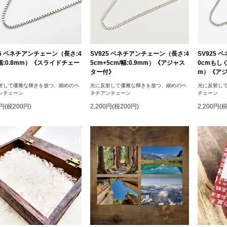
25 ベネチアンチェーン（長さ:4
SV925 ベネチアンチェーン（長さ:4
SV925
/幅:0.8mm）《スライドチェー
5cm+5cm/幅:0.9mm）《アジャス
0cmもしく
》
ター付》
m）《ア
射して優雅な輝きを放つ、細めのベ
光に反射して優雅な輝きを放つ、細めのベ
光に反射し
ンチェーン
ネチアンチェーン
チェーン
0円(税200円)
2,200円(税200円)
2,200円(