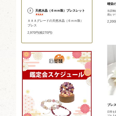
晴栄の
天然水晶（６ｍｍ珠）ブレスレット
当店独
7
用ヒマ
ＡＡＡグレードの天然水晶（６ｍｍ珠）
2,20
ブレス
2,970円(税270円)
ブレス
日常を
プも入