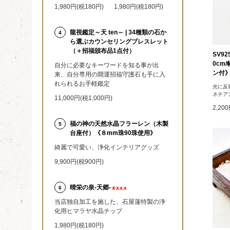
1,980円(税180円)
1,980円(税180円)
龍視鑑定～天 ten～ | 34種類の石か
4
ら選ぶカウンセリングブレスレット
（＋招福頒布品1点付）
SV9
0cm
自分に必要なキーワードを知る事が出
ン付
来、自分専用の開運招福守護石も手に入
れられるお手軽鑑定
光に反
ネチア
11,000円(税1,000円)
2,20
福の神の天然水晶フラーレン（木製
5
台座付）《８mm珠90珠使用》
綺麗で可愛い、浄化インテリアグッズ
9,900円(税900円)
晴栄の泉‐天郷‐
6
当店独自加工を施した、石屋蓮特製の浄
化用ヒマラヤ水晶チップ
1,980円(税180円)