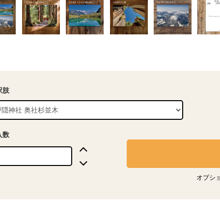
択肢
入数
オプシ