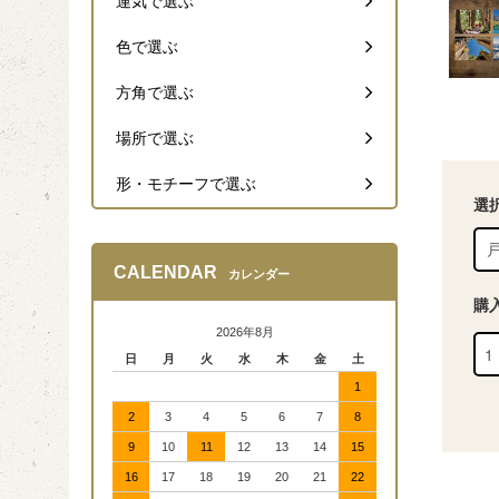
運気で選ぶ
色で選ぶ
方角で選ぶ
場所で選ぶ
形・モチーフで選ぶ
選
CALENDAR
カレンダー
購
2026年8月
日
月
火
水
木
金
土
1
2
3
4
5
6
7
8
9
10
11
12
13
14
15
16
17
18
19
20
21
22