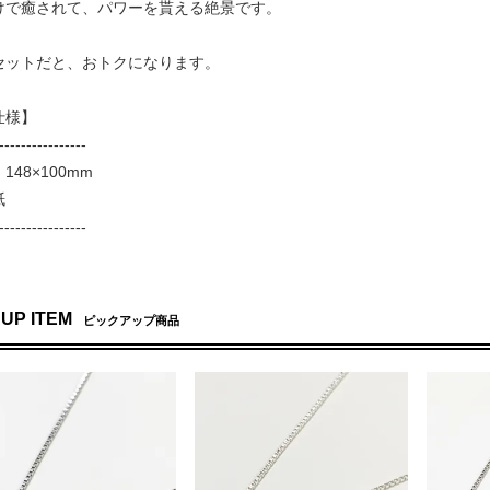
けで癒されて、パワーを貰える絶景です。
セットだと、おトクになります。
仕様】
----------------
148×100mm
紙
----------------
 UP ITEM
ピックアップ商品