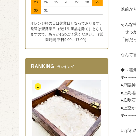
23
24
25
26
27
28
29
以前か
30
31
オレンジ枠の日は休業日となっております。
そんな
発送は翌営業日（受注生産品を除く）となり
「せっ
ますので、あらかじめご了承ください。（営
「何だ
業時間 平日9:00～17:00）
なんて
RANKING
ランキング
◆～雲
✼•• ┈┈┈
●戸隠
1
●上高
●瓜割
●上空
✼•• ┈┈┈
いずれ