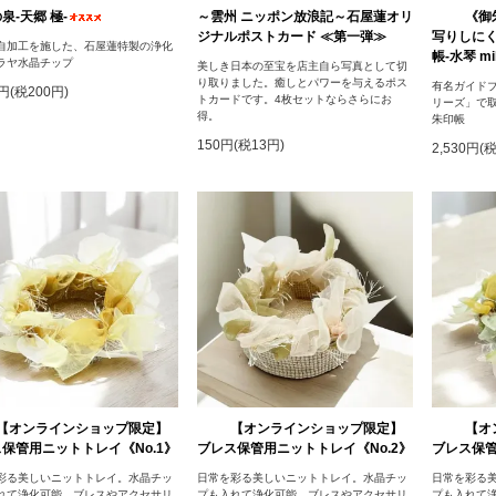
泉‐天郷 極‐
～雲州 ニッポン放浪記～石屋蓮オリ
《御
ジナルポストカード ≪第一弾≫
写りしに
自加工を施した、石屋蓮特製の浄化
帳-水琴 mik
ラヤ水晶チップ
美しき日本の至宝を店主自ら写真として切
り取りました。癒しとパワーを与えるポス
有名ガイドブ
0円(税200円)
トカードです。4枚セットならさらにお
リーズ」で
得。
朱印帳
150円(税13円)
2,530円(
【オンラインショップ限定】
【オンラインショップ限定】
【オ
保管用ニットトレイ《No.1》
ブレス保管用ニットトレイ《No.2》
ブレス保管
彩る美しいニットトレイ。水晶チッ
日常を彩る美しいニットトレイ。水晶チッ
日常を彩る
れて浄化可能。ブレスやアクセサリ
プも入れて浄化可能。ブレスやアクセサリ
プも入れて