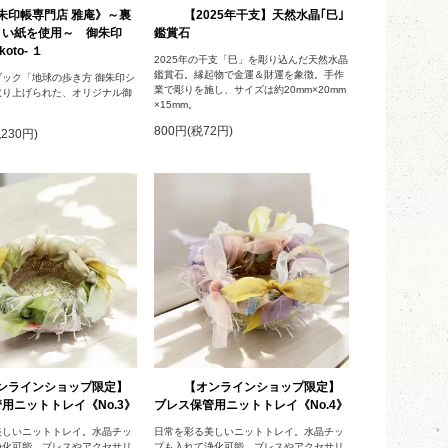
朱印帳専門店 雅庵》～裏
【2025年干支】天然水晶｢巳｣
くい紙を使用～ 御朱印
鑑賞石
oto- １
2025年の干支「巳」を彫り込んだ天然水晶
鑑賞石。縁起物で金運＆財運を象徴。手作
ック「地球の歩き方 御朱印シ
業で彫りを施し、サイズは約20mm×20mm
取り上げられた、オリジナル御
×15mm。
800円(税72円)
税230円)
ンラインショップ限定】
【オンラインショップ限定】
用ニットトレイ《No.3》
ブレス保管用ニットトレイ《No.4》
美しいニットトレイ。水晶チッ
日常を彩る美しいニットトレイ。水晶チッ
浄化可能。ブレスやアクセサリ
プも入れて浄化可能。ブレスやアクセサリ