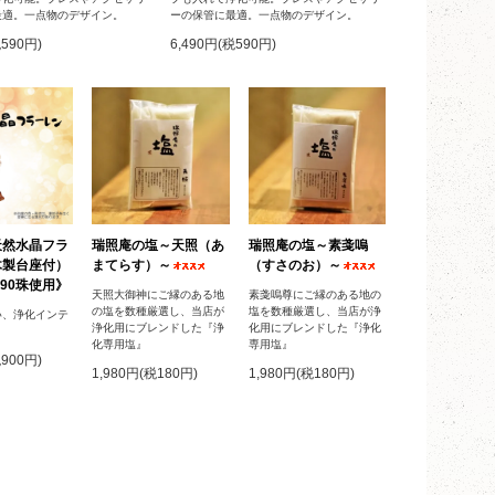
最適。一点物のデザイン。
ーの保管に最適。一点物のデザイン。
税590円)
6,490円(税590円)
天然水晶フラ
瑞照庵の塩～天照（あ
瑞照庵の塩～素戔嗚
木製台座付）
まてらす）～
（すさのお）～
90珠使用》
天照大御神にご縁のある地
素戔嗚尊にご縁のある地の
の塩を数種厳選し、当店が
塩を数種厳選し、当店が浄
い、浄化インテ
浄化用にブレンドした『浄
化用にブレンドした『浄化
化専用塩』
専用塩』
税900円)
1,980円(税180円)
1,980円(税180円)