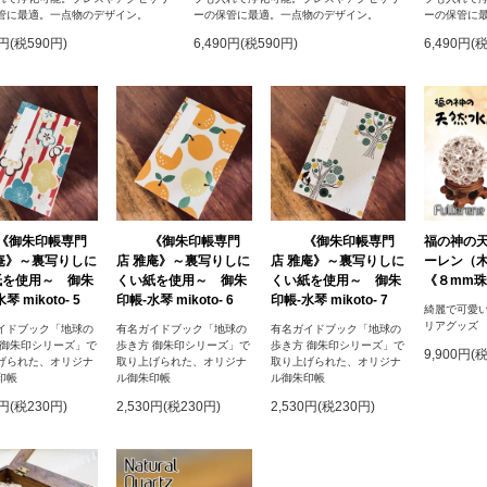
管に最適。一点物のデザイン。
ーの保管に最適。一点物のデザイン。
ーの保管に
0円(税590円)
6,490円(税590円)
6,490円(
《御朱印帳専門
《御朱印帳専門
《御朱印帳専門
福の神の
庵》～裏写りしに
店 雅庵》～裏写りしに
店 雅庵》～裏写りしに
ーレン（
紙を使用～ 御朱
くい紙を使用～ 御朱
くい紙を使用～ 御朱
《８mm珠
琴 mikoto- 5
印帳-水琴 mikoto- 6
印帳-水琴 mikoto- 7
綺麗で可愛
リアグッズ
イドブック「地球の
有名ガイドブック「地球の
有名ガイドブック「地球の
 御朱印シリーズ」で
歩き方 御朱印シリーズ」で
歩き方 御朱印シリーズ」で
9,900円(
げられた、オリジナ
取り上げられた、オリジナ
取り上げられた、オリジナ
印帳
ル御朱印帳
ル御朱印帳
0円(税230円)
2,530円(税230円)
2,530円(税230円)