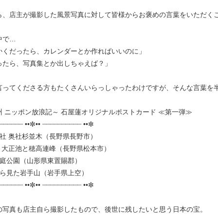
ら、店主が撮影した風景写真に対して皆様からお褒めの言葉をいただく
中で…
かくだったら、カレンダーとか作ればいいのに」
ったら、写真集とか出しちゃえば？」
言ってくださる方もたくさんいらっしゃったわけですが、そんな言葉を
州 ニッポン放浪記～ 石屋蓮オリジナルポストカード ≪第一弾≫
┈┈┈┈┈┈ ••✼•• ┈┈┈┈┈┈┈┈┈┈ ••✼
神社 奥社杉並木（長野県長野市）
地 大正池と穂高連峰（長野県松本市）
石庭公園（山形県東置賜郡）
から見た岩手山（岩手県上空）
┈┈┈┈┈┈ ••✼•• ┈┈┈┈┈┈┈┈┈┈ ••✼
の写真も店主自ら撮影したもので、後世に残したいと思う日本の宝。