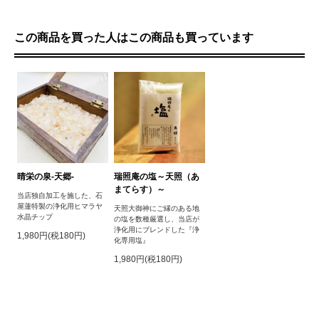
この商品を買った人はこの商品も買っています
晴栄の泉‐天郷‐
瑞照庵の塩～天照（あ
まてらす）～
当店独自加工を施した、石
屋蓮特製の浄化用ヒマラヤ
天照大御神にご縁のある地
水晶チップ
の塩を数種厳選し、当店が
浄化用にブレンドした『浄
1,980円(税180円)
化専用塩』
1,980円(税180円)