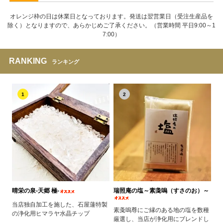
オレンジ枠の日は休業日となっております。発送は翌営業日（受注生産品を
除く）となりますので、あらかじめご了承ください。（営業時間 平日9:00～1
7:00）
RANKING
ランキング
1
2
晴栄の泉‐天郷 極‐
瑞照庵の塩～素戔嗚（すさのお）～
当店独自加工を施した、石屋蓮特製
素戔嗚尊にご縁のある地の塩を数種
の浄化用ヒマラヤ水晶チップ
厳選し、当店が浄化用にブレンドし