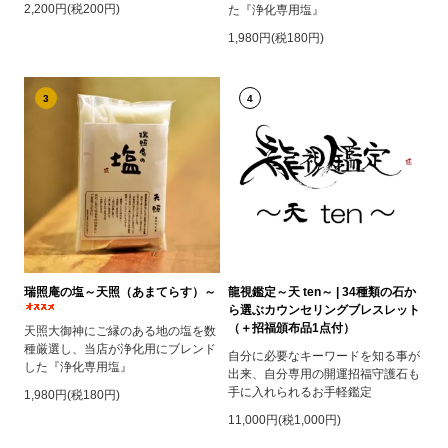
2,200円(税200円)
た『浄化専用塩』
1,980円(税180円)
3
4
瑞照庵の塩～天照（あまてらす）～
龍視鑑定～天 ten～ | 34種類の石か
ら選ぶカウンセリングブレスレット
（＋招福頒布品1点付）
天照大御神にご縁のある地の塩を数
種厳選し、当店が浄化用にブレンド
自分に必要なキーワードを知る事が
した『浄化専用塩』
出来、自分専用の開運招福守護石も
手に入れられるお手軽鑑定
1,980円(税180円)
11,000円(税1,000円)