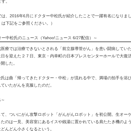
ます。
では、2016年6月にドクター中松氏が紹介したことで一躍有名になりま
くは下記をご参照ください。）
ー中松氏のニュース（Yahoo!ニュース 6/27配信）～
医療では治療できないとされる「前立腺導管がん」を患い闘病していた
生日を迎えた２７日、東京・内幸町の日本プレスセンターホールで大復
公開した。
氏は曲「帰ってきたドクター・中松」が流れる中で、満場の拍手を浴び
れていたがんを克服したのだ。
略～
て、ついにがん攻撃ロボット「がんがんロボット」を初公開。生オーケ
したのは一見、美容室にあるイスや銭湯に置かれている肩たたき機のよ
はどんどん小さくなるという。