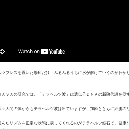
ルツブレスを置いた場所だけ、みるみるうちに氷が解けていくのがわか
ＮＡＳＡの研究では、「テラヘルツ波」は遺伝子ＤＮＡの新陳代謝を促
我々人間の体からもテラヘルツ波は出ていますが、加齢とともに細胞の
歪んだリズムを正常な状態に戻してくれるのがテラヘルツ鉱石で、健康