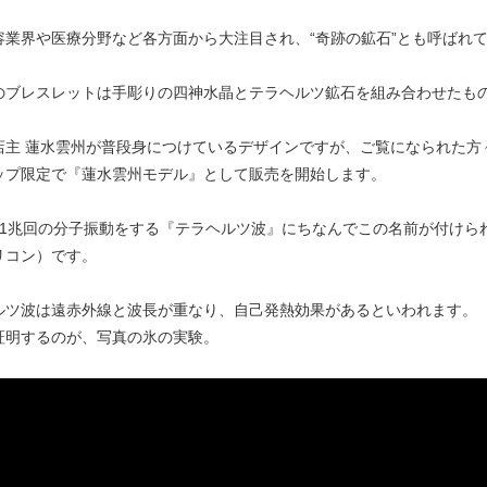
容業界や医療分野など各方面から大注目され、“奇跡の鉱石”とも呼ばれ
のブレスレットは手彫りの四神水晶とテラヘルツ鉱石を組み合わせたも
店主 蓮水雲州が普段身につけているデザインですが、ご覧になられた方
ップ限定で『蓮水雲州モデル』として販売を開始します。
に1兆回の分子振動をする『テラヘルツ波』にちなんでこの名前が付けら
リコン）です。
ルツ波は遠赤外線と波長が重なり、自己発熱効果があるといわれます。
証明するのが、写真の氷の実験。