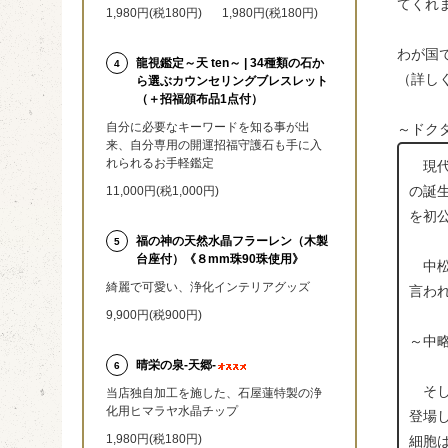
てくれ
1,980円(税180円)
1,980円(税180円)
わが国
龍視鑑定～天 ten～ | 34種類の石か
4
（詳し
ら選ぶカウンセリングブレスレット
（＋招福頒布品1点付）
自分に必要なキーワードを知る事が出
～ドクタ
来、自分専用の開運招福守護石も手に入
れられるお手軽鑑定
現代
の誕
11,000円(税1,000円)
を初
福の神の天然水晶フラーレン（木製
5
台座付）《８mm珠90珠使用》
中松
綺麗で可愛い、浄化インテリアグッズ
言わ
9,900円(税900円)
～中
晴栄の泉‐天郷‐
6
そし
当店独自加工を施した、石屋蓮特製の浄
化用ヒマラヤ水晶チップ
登場
1,980円(税180円)
細胞