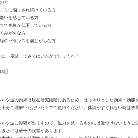
性の方
のコリに悩まされ続けている方
の老いを感じている方
がちで免疫が低下している方
むくみがちな方
神経のバランスを崩しがちな方
前に一度試してみてはいかがでしょうか？
事項】
ヘルツ波の効果は現在研究段階にあるため、はっきりとした効果・効能
を十分ご理解いただいた上でご使用ください。体調がすぐれない時は放
ヘルツ波に影響が出ますので、磁力を発するものには近づけないようご
大きさには若干の誤差があります。