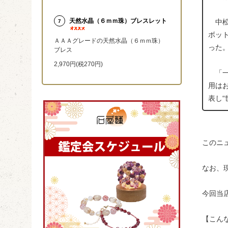
天然水晶（６ｍｍ珠）ブレスレット
中松
7
ボッ
ＡＡＡグレードの天然水晶（６ｍｍ珠）
った
ブレス
2,970円(税270円)
「一
用は
表し
このニ
なお、
今回当
【こん