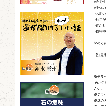
○冷え
○身体
○お肌
○病気
○体が
○自律
諦める
【注意
※テラ
その点
さい。
※テラ
※珠の