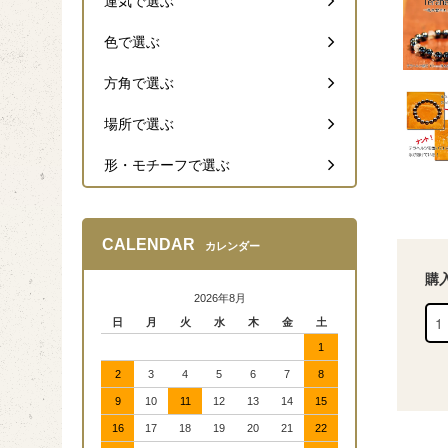
運気で選ぶ
色で選ぶ
方角で選ぶ
場所で選ぶ
形・モチーフで選ぶ
CALENDAR
カレンダー
購
2026年8月
日
月
火
水
木
金
土
1
2
3
4
5
6
7
8
9
10
11
12
13
14
15
16
17
18
19
20
21
22