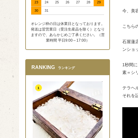
23
24
25
26
27
28
29
今、美
30
31
オレンジ枠の日は休業日となっております。
こちら
発送は翌営業日（受注生産品を除く）となり
ますので、あらかじめご了承ください。（営
業時間 平日9:00～17:00）
石屋蓮
ンショ
1秒間
RANKING
ランキング
素＝シ
テラヘ
1
それを