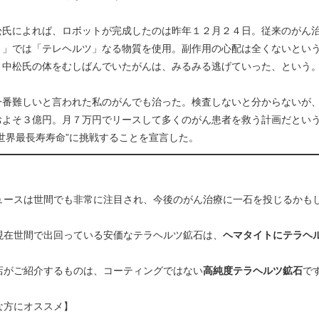
氏によれば、ロボットが完成したのは昨年１２月２４日。従来のがん治
ト」では「テレヘルツ」なる物質を使用。副作用の心配は全くないとい
。中松氏の体をむしばんでいたがんは、みるみる逃げていった、という
番難しいと言われた私のがんでも治った。検査しないと分からないが、
およそ３億円。月７万円でリースして多くのがん患者を救う計画だとい
“世界最長寿寿命”に挑戦することを宣言した。
ュースは世間でも非常に注目され、今後のがん治療に一石を投じるかも
現在世間で出回っている安価なテラヘルツ鉱石は、
ヘマタイトにテラヘ
店がご紹介するものは、コーティングではない
高純度テラヘルツ鉱石
で
な方にオススメ】