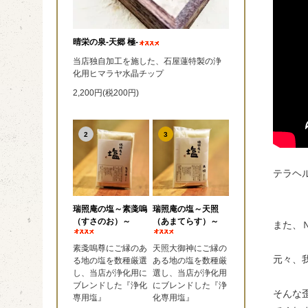
晴栄の泉‐天郷 極‐
当店独自加工を施した、石屋蓮特製の浄
化用ヒマラヤ水晶チップ
2,200円(税200円)
2
3
テラヘ
瑞照庵の塩～素戔嗚
瑞照庵の塩～天照
（すさのお）～
（あまてらす）～
また、
素戔嗚尊にご縁のあ
天照大御神にご縁の
元々、
る地の塩を数種厳選
ある地の塩を数種厳
し、当店が浄化用に
選し、当店が浄化用
ブレンドした『浄化
にブレンドした『浄
そんな
専用塩』
化専用塩』