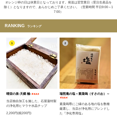
オレンジ枠の日は休業日となっております。発送は翌営業日（受注生産品を
除く）となりますので、あらかじめご了承ください。（営業時間 平日9:00～1
7:00）
RANKING
ランキング
1
2
晴栄の泉‐天郷 極‐
瑞照庵の塩～素戔嗚（すさのお）～
当店独自加工を施した、石屋蓮特製
素戔嗚尊にご縁のある地の塩を数種
の浄化用ヒマラヤ水晶チップ
厳選し、当店が浄化用にブレンドし
2,200円(税200円)
た『浄化専用塩』