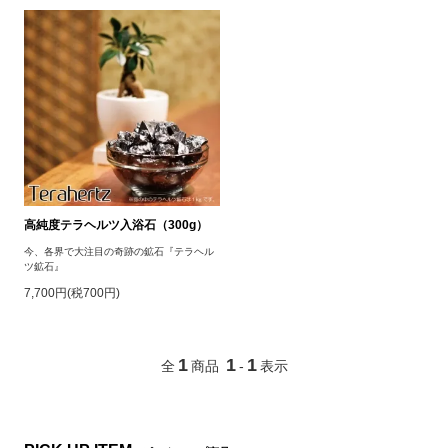
高純度テラヘルツ入浴石（300g）
今、各界で大注目の奇跡の鉱石『テラヘル
ツ鉱石』
7,700円(税700円)
1
1
1
全
商品
-
表示