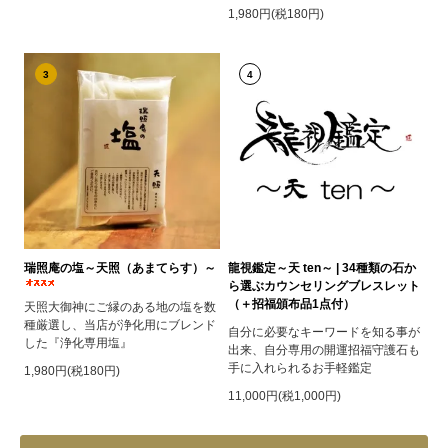
1,980円(税180円)
3
4
瑞照庵の塩～天照（あまてらす）～
龍視鑑定～天 ten～ | 34種類の石か
ら選ぶカウンセリングブレスレット
（＋招福頒布品1点付）
天照大御神にご縁のある地の塩を数
種厳選し、当店が浄化用にブレンド
自分に必要なキーワードを知る事が
した『浄化専用塩』
出来、自分専用の開運招福守護石も
手に入れられるお手軽鑑定
1,980円(税180円)
11,000円(税1,000円)