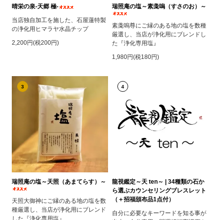
晴栄の泉‐天郷 極‐
瑞照庵の塩～素戔嗚（すさのお）～
当店独自加工を施した、石屋蓮特製
素戔嗚尊にご縁のある地の塩を数種
の浄化用ヒマラヤ水晶チップ
厳選し、当店が浄化用にブレンドし
2,200円(税200円)
た『浄化専用塩』
1,980円(税180円)
3
4
瑞照庵の塩～天照（あまてらす）～
龍視鑑定～天 ten～ | 34種類の石か
ら選ぶカウンセリングブレスレット
（＋招福頒布品1点付）
天照大御神にご縁のある地の塩を数
種厳選し、当店が浄化用にブレンド
自分に必要なキーワードを知る事が
した『浄化専用塩』