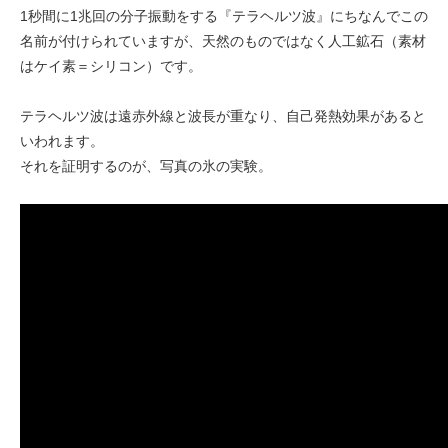
1秒間に1兆回の分子振動をする『テラヘルツ波』にちなんでこの
名前が付けられていますが、天然のものではなく人工鉱石（素材
はケイ素＝シリコン）です。
テラヘルツ波は遠赤外線と波長が重なり、自己発熱効果があると
いわれます。
それを証明するのが、写真の氷の実験。