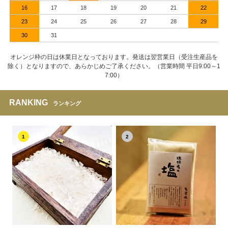
16
17
18
19
20
21
22
23
24
25
26
27
28
29
30
31
オレンジ枠の日は休業日となっております。発送は翌営業日（受注生産品を
除く）となりますので、あらかじめご了承ください。（営業時間 平日9:00～1
7:00）
RANKING
ランキング
1
2