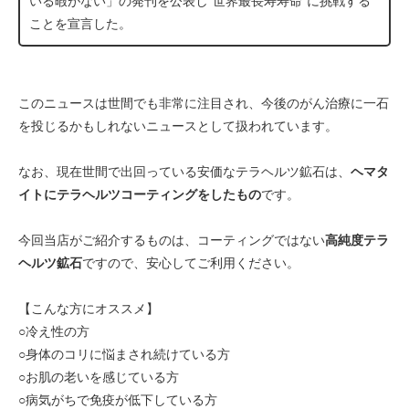
いる暇がない」の発刊を公表し“世界最長寿寿命”に挑戦する
ことを宣言した。
このニュースは世間でも非常に注目され、今後のがん治療に一石
を投じるかもしれないニュースとして扱われています。
なお、現在世間で出回っている安価なテラヘルツ鉱石は、
ヘマタ
イトにテラヘルツコーティングをしたもの
です。
今回当店がご紹介するものは、コーティングではない
高純度テラ
ヘルツ鉱石
ですので、安心してご利用ください。
【こんな方にオススメ】
○冷え性の方
○身体のコリに悩まされ続けている方
○お肌の老いを感じている方
○病気がちで免疫が低下している方