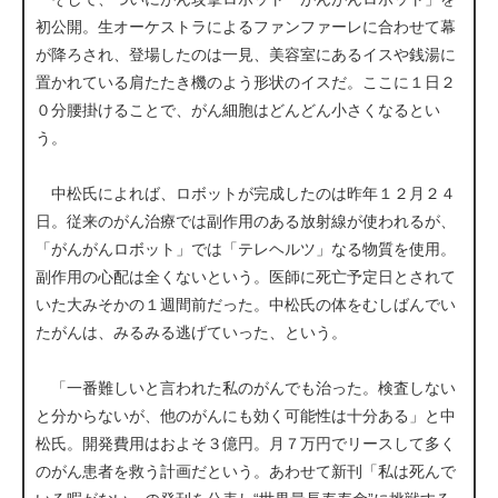
初公開。生オーケストラによるファンファーレに合わせて幕
が降ろされ、登場したのは一見、美容室にあるイスや銭湯に
置かれている肩たたき機のよう形状のイスだ。ここに１日２
０分腰掛けることで、がん細胞はどんどん小さくなるとい
う。
中松氏によれば、ロボットが完成したのは昨年１２月２４
日。従来のがん治療では副作用のある放射線が使われるが、
「がんがんロボット」では「テレヘルツ」なる物質を使用。
副作用の心配は全くないという。医師に死亡予定日とされて
いた大みそかの１週間前だった。中松氏の体をむしばんでい
たがんは、みるみる逃げていった、という。
「一番難しいと言われた私のがんでも治った。検査しない
と分からないが、他のがんにも効く可能性は十分ある」と中
松氏。開発費用はおよそ３億円。月７万円でリースして多く
のがん患者を救う計画だという。あわせて新刊「私は死んで