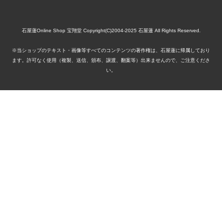
石屋蓮Online Shop 宝翔堂 Copyright(C)2004-2025 石屋蓮 All Rights Reserved.
※当ショップのテキスト・画像等すべてのコンテンツの著作権は、石屋蓮に帰属しており
ます。許可なく使用（複製、送信、頒布、譲渡、翻案等）出来ませんので、ご注意くださ
い。