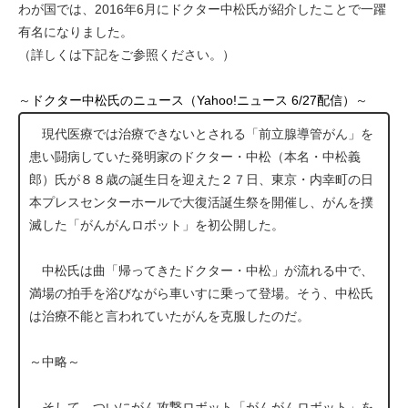
わが国では、2016年6月にドクター中松氏が紹介したことで一躍
有名になりました。
（詳しくは下記をご参照ください。）
～
ドクター中松氏のニュース（Yahoo!ニュース 6/27配信）
～
現代医療では治療できないとされる「前立腺導管がん」を
患い闘病していた発明家のドクター・中松（本名・中松義
郎）氏が８８歳の誕生日を迎えた２７日、東京・内幸町の日
本プレスセンターホールで大復活誕生祭を開催し、がんを撲
滅した「がんがんロボット」を初公開した。
中松氏は曲「帰ってきたドクター・中松」が流れる中で、
満場の拍手を浴びながら車いすに乗って登場。そう、中松氏
は治療不能と言われていたがんを克服したのだ。
～中略～
そして、ついにがん攻撃ロボット「がんがんロボット」を