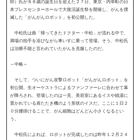
郎）氏が８８歳の誕生日を迎えた２７日、東京・内幸町の日
本プレスセンターホールで大復活誕生祭を開催し、がんを撲
滅した「がんがんロボット」を初公開した。
中松氏は曲「帰ってきたドクター・中松」が流れる中で、
満場の拍手を浴びながら車いすに乗って登場。そう、中松氏
は治療不能と言われていたがんを克服したのだ。
～中略～
そして、ついにがん攻撃ロボット「がんがんロボット」を
初公開。生オーケストラによるファンファーレに合わせて幕
が降ろされ、登場したのは一見、美容室にあるイスや銭湯に
置かれている肩たたき機のよう形状のイスだ。ここに１日２
０分腰掛けることで、がん細胞はどんどん小さくなるとい
う。
中松氏によれば、ロボットが完成したのは昨年１２月２４