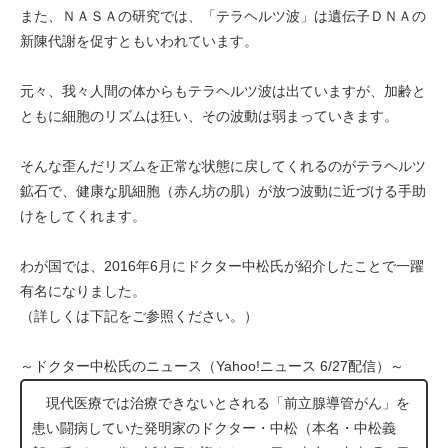
また、ＮＡＳＡの研究では、「テラヘルツ波」は遺伝子ＤＮＡの
新陳代謝を促すともいわれています。
元々、我々人間の体からもテラヘルツ波は出ていますが、加齢と
ともに細胞のリズムは狂い、その波動は弱まっていきます。
そんな歪んだリズムを正常な状態に戻してくれるのがテラヘルツ
鉱石で、健康な肌細胞（赤ん坊の肌）が放つ波動に近づける手助
けをしてくれます。
わが国では、2016年6月にドクター中松氏が紹介したことで一躍
有名になりました。
（詳しくは下記をご参照ください。）
～ドクター中松氏のニュース（Yahoo!ニュース 6/27配信）～
現代医療では治療できないとされる「前立腺導管がん」を
患い闘病していた発明家のドクター・中松（本名・中松義