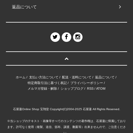
返品について
ホーム
/
支払い方法について
/
配送・送料について
/
返品について
/
特定商取引法に基づく表記
/
プライバシーポリシー
/
メルマガ登録・解除
/
ショップブログ
/
RSS
/
ATOM
石屋蓮Online Shop 宝翔堂 Copyright(C)2004-2025 石屋蓮 All Rights Reserved.
※当ショップのテキスト・画像等すべてのコンテンツの著作権は、石屋蓮に帰属しており
ます。許可なく使用（複製、送信、頒布、譲渡、翻案等）出来ませんので、ご注意くださ
い。