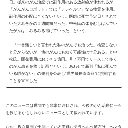
日。従来のがん治療では副作用のある放射線が使われるが、
「がんがんロボット」では「テレヘルツ」なる物質を使用。
副作用の心配は全くないという。医師に死亡予定日とされて
いた大みそかの１週間前だった。中松氏の体をむしばんでい
たがんは、みるみる逃げていった、という。
「一番難しいと言われた私のがんでも治った。検査しない
と分からないが、他のがんにも効く可能性は十分ある」と中
松氏。開発費用はおよそ３億円。月７万円でリースして多く
のがん患者を救う計画だという。あわせて新刊「私は死んで
いる暇がない」の発刊を公表し“世界最長寿寿命”に挑戦する
ことを宣言した。
このニュースは世間でも非常に注目され、今後のがん治療に一石
を投じるかもしれないニュースとして扱われています。
なお、現在世間で出回っている安価なテラヘルツ鉱石は、
ヘマタ