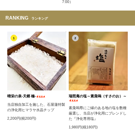
7:00）
RANKING
ランキング
1
2
晴栄の泉‐天郷 極‐
瑞照庵の塩～素戔嗚（すさのお）～
当店独自加工を施した、石屋蓮特製
素戔嗚尊にご縁のある地の塩を数種
の浄化用ヒマラヤ水晶チップ
厳選し、当店が浄化用にブレンドし
2,200円(税200円)
た『浄化専用塩』
1,980円(税180円)