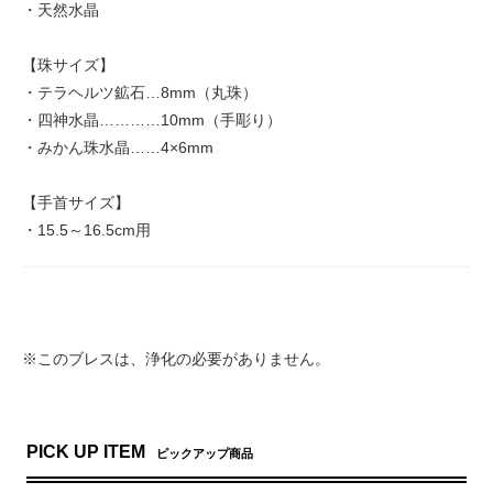
・天然水晶
【珠サイズ】
・テラヘルツ鉱石…8mm（丸珠）
・四神水晶…………10mm（手彫り）
・みかん珠水晶……4×6mm
【手首サイズ】
・15.5～16.5cm用
※このブレスは、浄化の必要がありません。
PICK UP ITEM
ピックアップ商品