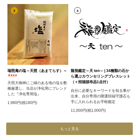
3
4
瑞照庵の塩～天照（あまてらす）～
龍視鑑定～天 ten～ | 34種類の石か
ら選ぶカウンセリングブレスレット
（＋招福頒布品1点付）
天照大御神にご縁のある地の塩を数
種厳選し、当店が浄化用にブレンド
自分に必要なキーワードを知る事が
した『浄化専用塩』
出来、自分専用の開運招福守護石も
手に入れられるお手軽鑑定
1,980円(税180円)
11,000円(税1,000円)
もっと見る