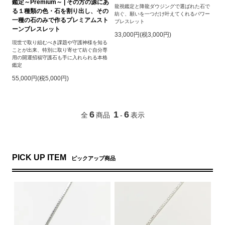
鑑定～Premium～ | その方の源にあ
龍視鑑定と降龍ダウジングで選ばれた石で
る１種類の色・石を割り出し、その
紡ぐ、願いを一つだけ叶えてくれるパワー
一種の石のみで作るプレミアムスト
ブレスレット
ーンブレスレット
33,000円(税3,000円)
現世で取り組むべき課題や守護神様を知る
ことが出来、特別に取り寄せて紡ぐ自分専
用の開運招福守護石も手に入れられる本格
鑑定
55,000円(税5,000円)
6
1
6
全
商品
-
表示
PICK UP ITEM
ピックアップ商品