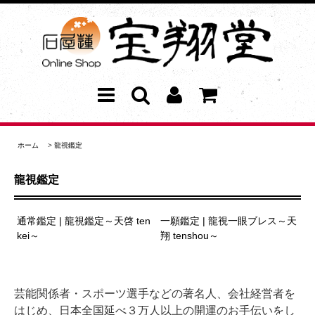
ホーム
>
龍視鑑定
龍視鑑定
通常鑑定 | 龍視鑑定～天啓 ten
一願鑑定 | 龍視一眼ブレス～天
kei～
翔 tenshou～
芸能関係者・スポーツ選手などの著名人、会社経営者を
はじめ、日本全国延べ３万人以上の開運のお手伝いをし