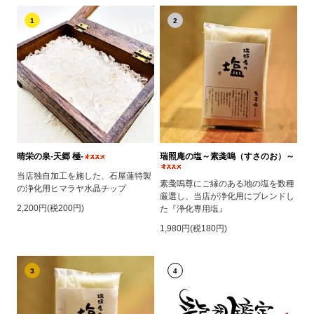
1
2
晴栄の泉‐天郷 極‐
瑞照庵の塩～素戔嗚（すさのお）～
当店独自加工を施した、石屋蓮特製
素戔嗚尊にご縁のある地の塩を数種
の浄化用ヒマラヤ水晶チップ
厳選し、当店が浄化用にブレンドし
2,200円(税200円)
た『浄化専用塩』
1,980円(税180円)
3
4