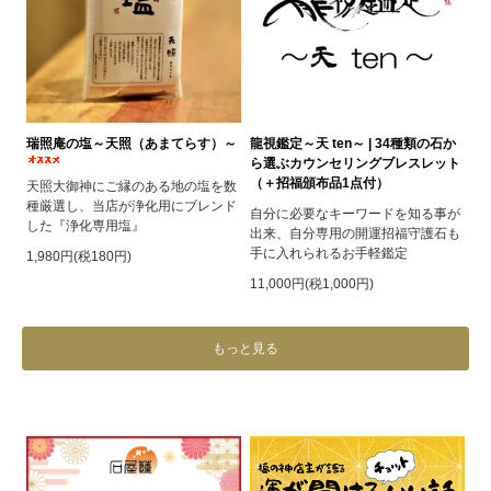
瑞照庵の塩～天照（あまてらす）～
龍視鑑定～天 ten～ | 34種類の石か
ら選ぶカウンセリングブレスレット
（＋招福頒布品1点付）
天照大御神にご縁のある地の塩を数
種厳選し、当店が浄化用にブレンド
自分に必要なキーワードを知る事が
した『浄化専用塩』
出来、自分専用の開運招福守護石も
手に入れられるお手軽鑑定
1,980円(税180円)
11,000円(税1,000円)
もっと見る