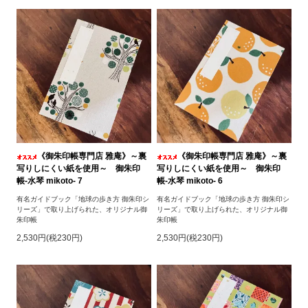
《御朱印帳専門店 雅庵》～裏
《御朱印帳専門店 雅庵》～裏
写りしにくい紙を使用～ 御朱印
写りしにくい紙を使用～ 御朱印
帳-水琴 mikoto- 7
帳-水琴 mikoto- 6
有名ガイドブック「地球の歩き方 御朱印シ
有名ガイドブック「地球の歩き方 御朱印シ
リーズ」で取り上げられた、オリジナル御
リーズ」で取り上げられた、オリジナル御
朱印帳
朱印帳
2,530円(税230円)
2,530円(税230円)