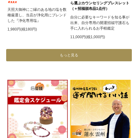
ら選ぶカウンセリングブレスレット
（＋招福頒布品1点付）
天照大御神にご縁のある地の塩を数
種厳選し、当店が浄化用にブレンド
自分に必要なキーワードを知る事が
した『浄化専用塩』
出来、自分専用の開運招福守護石も
手に入れられるお手軽鑑定
1,980円(税180円)
11,000円(税1,000円)
もっと見る