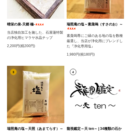
晴栄の泉‐天郷 極‐
瑞照庵の塩～素戔嗚（すさのお）～
当店独自加工を施した、石屋蓮特製
素戔嗚尊にご縁のある地の塩を数種
の浄化用ヒマラヤ水晶チップ
厳選し、当店が浄化用にブレンドし
2,200円(税200円)
た『浄化専用塩』
1,980円(税180円)
3
4
瑞照庵の塩～天照（あまてらす）～
龍視鑑定～天 ten～ | 34種類の石か