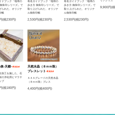
リアグッズ
イドブック「地球の
有名ガイドブック「地球の
有名ガイドブック「地球の
 御朱印シリーズ」で
歩き方 御朱印シリーズ」で
歩き方 御朱印シリーズ」で
9,900円(
げられた、オリジナ
取り上げられた、オリジナ
取り上げられた、オリジナ
印帳
ル御朱印帳
ル御朱印帳
0円(税230円)
2,530円(税230円)
2,530円(税230円)
泉‐天郷‐
天然水晶（８ｍｍ珠）
ブレスレット
自加工を施した、石
製の浄化用ヒマラヤ
ＡＡＡグレードの天然水晶
ップ
（８ｍｍ珠）ブレス
0円(税180円)
4,400円(税400円)