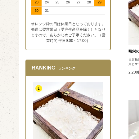
23
24
25
26
27
28
29
30
31
オレンジ枠の日は休業日となっております。
発送は翌営業日（受注生産品を除く）となり
ますので、あらかじめご了承ください。（営
業時間 平日9:00～17:00）
晴栄の
当店独
用ヒマ
RANKING
ランキング
2,20
1