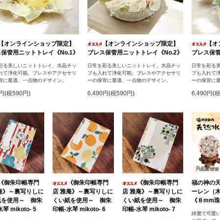
【オンラインショップ限定】
【オンラインショップ限定】
【オ
保管用ニットトレイ《No.1》
ブレス保管用ニットトレイ《No.2》
ブレス保管
彩る美しいニットトレイ。水晶チッ
日常を彩る美しいニットトレイ。水晶チッ
日常を彩る
れて浄化可能。ブレスやアクセサリ
プも入れて浄化可能。ブレスやアクセサリ
プも入れて
管に最適。一点物のデザイン。
ーの保管に最適。一点物のデザイン。
ーの保管に
0円(税590円)
6,490円(税590円)
6,490円(
《御朱印帳専門
《御朱印帳専門
《御朱印帳専門
福の神の
庵》～裏写りしに
店 雅庵》～裏写りしに
店 雅庵》～裏写りしに
ーレン（
紙を使用～ 御朱
くい紙を使用～ 御朱
くい紙を使用～ 御朱
《８mm珠
琴 mikoto- 5
印帳-水琴 mikoto- 6
印帳-水琴 mikoto- 7
綺麗で可愛