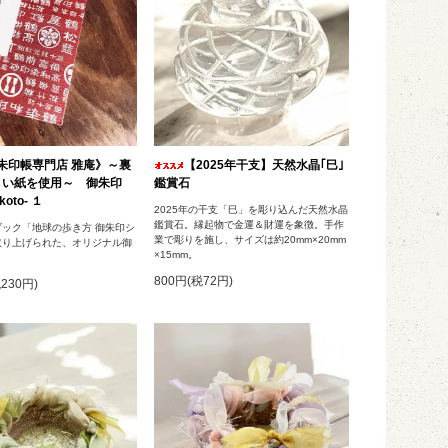
朱印帳専門店 雅庵》～裏
【2025年干支】天然水晶｢巳｣
くい紙を使用～ 御朱印
鑑賞石
oto- １
2025年の干支「巳」を彫り込んだ天然水晶
鑑賞石。縁起物で金運＆財運を象徴。手作
ック「地球の歩き方 御朱印シ
業で彫りを施し、サイズは約20mm×20mm
取り上げられた、オリジナル御
×15mm。
800円(税72円)
税230円)