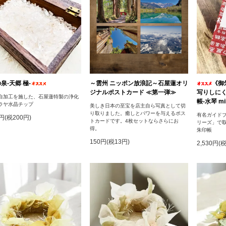
泉‐天郷 極‐
～雲州 ニッポン放浪記～石屋蓮オリ
《御
ジナルポストカード ≪第一弾≫
写りしに
自加工を施した、石屋蓮特製の浄化
帳-水琴 mik
ラヤ水晶チップ
美しき日本の至宝を店主自ら写真として切
り取りました。癒しとパワーを与えるポス
有名ガイドブ
0円(税200円)
トカードです。4枚セットならさらにお
リーズ」で
得。
朱印帳
150円(税13円)
2,530円(