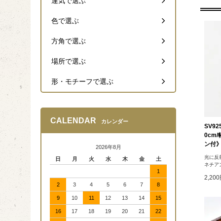
運気で選ぶ
色で選ぶ
方角で選ぶ
場所で選ぶ
形・モチーフで選ぶ
CALENDAR
カレンダー
SV9
0cm
ン付
2026年8月
光に反
日
月
火
水
木
金
土
ネチア
1
2,20
2
3
4
5
6
7
8
9
10
11
12
13
14
15
16
17
18
19
20
21
22