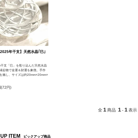
2025年干支】天然水晶｢巳｣
年の干支「巳」を彫り込んだ天然水晶
縁起物で金運＆財運を象徴。手作
を施し、サイズは約20mm×20mm×
税72円)
1
1
1
全
商品
-
表示
 UP ITEM
ピックアップ商品