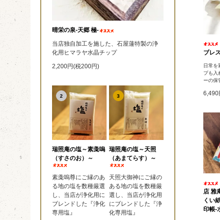
晴栄の泉‐天郷 極‐
当店独自加工を施した、石屋蓮特製の浄
ブレス
化用ヒマラヤ水晶チップ
日常を
2,200円(税200円)
プも入
ーの保
6,49
2
3
瑞照庵の塩～素戔嗚
瑞照庵の塩～天照
（すさのお）～
（あまてらす）～
素戔嗚尊にご縁のあ
天照大御神にご縁の
る地の塩を数種厳選
ある地の塩を数種厳
店 雅
し、当店が浄化用に
選し、当店が浄化用
くい
ブレンドした『浄化
にブレンドした『浄
印帳-水
専用塩』
化専用塩』