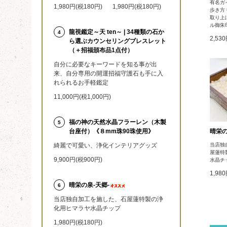
有名ガ
1,980円(税180円)
1,980円(税180円)
歩き方
取り上
ル御朱
龍視鑑定～天 ten～ | 34種類の石か
4
2,53
ら選ぶカウンセリングブレスレット
（＋招福頒布品1点付）
自分に必要なキーワードを知る事が出
来、自分専用の開運招福守護石も手に入
れられるお手軽鑑定
11,000円(税1,000円)
福の神の天然水晶フラーレン（木製
5
晴栄の
台座付）《８mm珠90珠使用》
当店独
綺麗で可愛い、浄化インテリアグッズ
屋蓮特
9,900円(税900円)
水晶チ
1,98
晴栄の泉‐天郷‐
6
当店独自加工を施した、石屋蓮特製の浄
化用ヒマラヤ水晶チップ
1,980円(税180円)