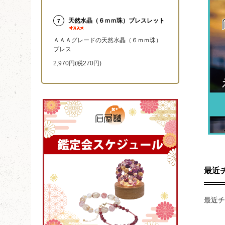
天然水晶（６ｍｍ珠）ブレスレット
7
ＡＡＡグレードの天然水晶（６ｍｍ珠）
ブレス
2,970円(税270円)
最近
最近チ