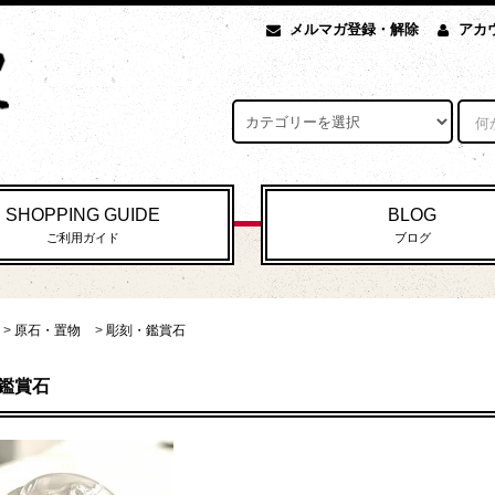
メルマガ登録・解除
アカ
SHOPPING GUIDE
BLOG
ご利用ガイド
ブログ
>
原石・置物
>
彫刻・鑑賞石
鑑賞石