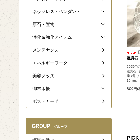
ネックレス・ペンダント
原石・置物
浄化＆強化アイテム
メンテナンス
【
鑑賞石
エネルギーワーク
2025
鑑賞石。
美容グッズ
業で彫り
15mm。
御朱印帳
800円(
ポストカード
GROUP
グループ
PICK