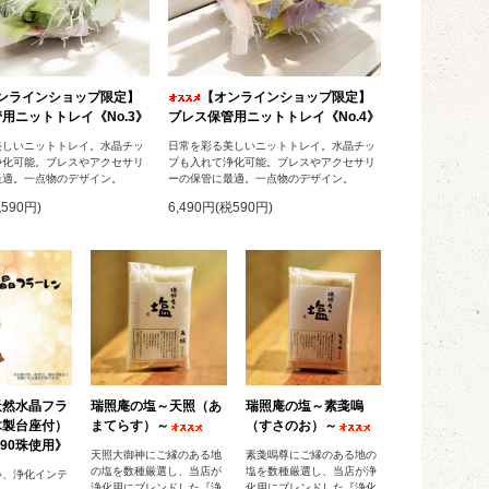
ンラインショップ限定】
【オンラインショップ限定】
用ニットトレイ《No.3》
ブレス保管用ニットトレイ《No.4》
美しいニットトレイ。水晶チッ
日常を彩る美しいニットトレイ。水晶チッ
浄化可能。ブレスやアクセサリ
プも入れて浄化可能。ブレスやアクセサリ
最適。一点物のデザイン。
ーの保管に最適。一点物のデザイン。
税590円)
6,490円(税590円)
天然水晶フラ
瑞照庵の塩～天照（あ
瑞照庵の塩～素戔嗚
木製台座付）
まてらす）～
（すさのお）～
90珠使用》
天照大御神にご縁のある地
素戔嗚尊にご縁のある地の
の塩を数種厳選し、当店が
塩を数種厳選し、当店が浄
い、浄化インテ
浄化用にブレンドした『浄
化用にブレンドした『浄化