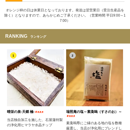
オレンジ枠の日は休業日となっております。発送は翌営業日（受注生産品を
除く）となりますので、あらかじめご了承ください。（営業時間 平日9:00～1
7:00）
RANKING
ランキング
1
2
晴栄の泉‐天郷 極‐
瑞照庵の塩～素戔嗚（すさのお）～
当店独自加工を施した、石屋蓮特製
素戔嗚尊にご縁のある地の塩を数種
の浄化用ヒマラヤ水晶チップ
厳選し、当店が浄化用にブレンドし