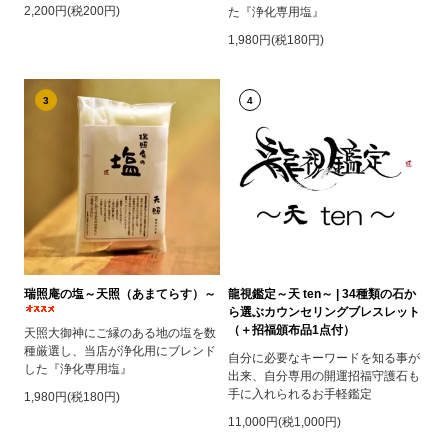
2,200円(税200円)
た『浄化専用塩』
1,980円(税180円)
3
4
瑞照庵の塩～天照（あまてらす）～
龍視鑑定～天 ten～ | 34種類の石か
ら選ぶカウンセリングブレスレット
（＋招福頒布品1点付）
天照大御神にご縁のある地の塩を数
種厳選し、当店が浄化用にブレンド
自分に必要なキーワードを知る事が
した『浄化専用塩』
出来、自分専用の開運招福守護石も
手に入れられるお手軽鑑定
1,980円(税180円)
11,000円(税1,000円)