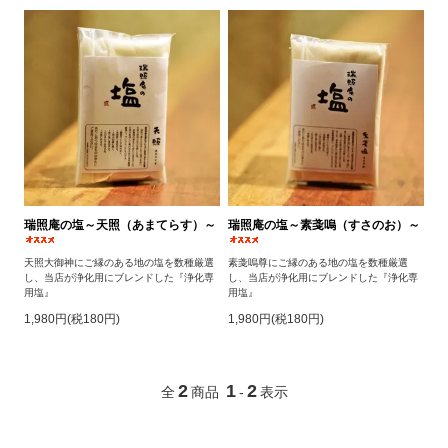
瑞照庵の塩～天照（あまてらす）～
瑞照庵の塩～素戔嗚（すさのお）～
天照大御神にご縁のある地の塩を数種厳選
素戔嗚尊にご縁のある地の塩を数種厳選
し、当店が浄化用にブレンドした『浄化専
し、当店が浄化用にブレンドした『浄化専
用塩』
用塩』
1,980円(税180円)
1,980円(税180円)
2
1
2
全
商品
-
表示