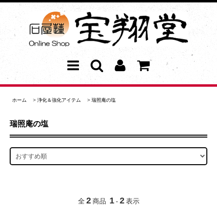
ホーム
>
浄化＆強化アイテム
>
瑞照庵の塩
瑞照庵の塩
2
1
2
全
商品
-
表示