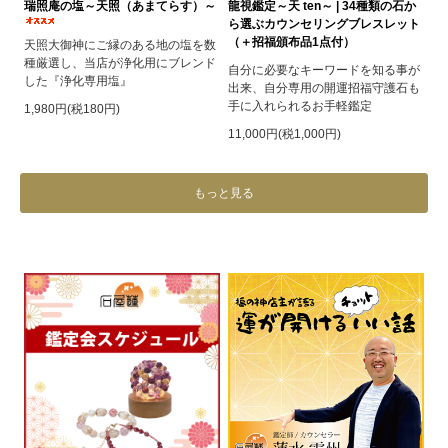
瑞照庵の塩～天照（あまてらす）～
龍視鑑定～天 ten～ | 34種類の石か
ら選ぶカウンセリングブレスレット
（＋招福頒布品1点付）
天照大御神にご縁のある地の塩を数
種厳選し、当店が浄化用にブレンド
自分に必要なキーワードを知る事が
した『浄化専用塩』
出来、自分専用の開運招福守護石も
手に入れられるお手軽鑑定
1,980円(税180円)
11,000円(税1,000円)
もっと見る