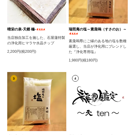
晴栄の泉‐天郷 極‐
瑞照庵の塩～素戔嗚（すさのお）～
当店独自加工を施した、石屋蓮特製
素戔嗚尊にご縁のある地の塩を数種
の浄化用ヒマラヤ水晶チップ
厳選し、当店が浄化用にブレンドし
2,200円(税200円)
た『浄化専用塩』
1,980円(税180円)
3
4