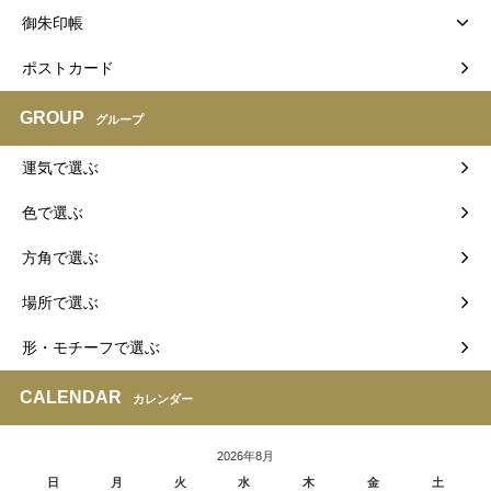
御朱印帳
ポストカード
GROUP
グループ
運気で選ぶ
色で選ぶ
方角で選ぶ
場所で選ぶ
形・モチーフで選ぶ
CALENDAR
カレンダー
2026年8月
日
月
火
水
木
金
土