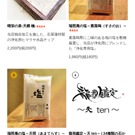
晴栄の泉‐天郷 極‐
瑞照庵の塩～素戔嗚（すさのお）～
当店独自加工を施した、石屋蓮特製
素戔嗚尊にご縁のある地の塩を数種
の浄化用ヒマラヤ水晶チップ
厳選し、当店が浄化用にブレンドし
2,200円(税200円)
た『浄化専用塩』
1,980円(税180円)
3
4
瑞照庵の塩～天照（あまてらす）～
龍視鑑定～天 ten～ | 34種類の石か