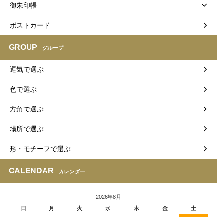
御朱印帳
ポストカード
GROUP
グループ
運気で選ぶ
色で選ぶ
方角で選ぶ
場所で選ぶ
形・モチーフで選ぶ
CALENDAR
カレンダー
2026年8月
日
月
火
水
木
金
土