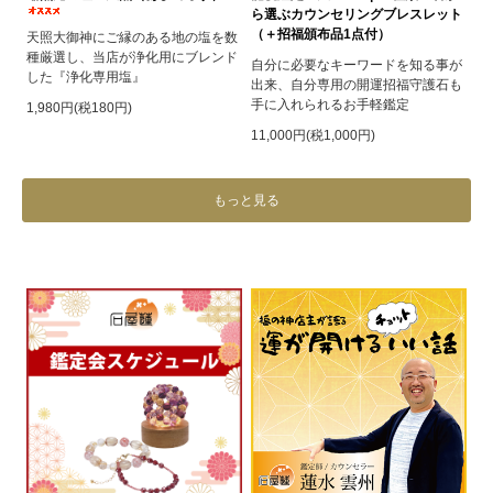
ら選ぶカウンセリングブレスレット
（＋招福頒布品1点付）
天照大御神にご縁のある地の塩を数
種厳選し、当店が浄化用にブレンド
自分に必要なキーワードを知る事が
した『浄化専用塩』
出来、自分専用の開運招福守護石も
手に入れられるお手軽鑑定
1,980円(税180円)
11,000円(税1,000円)
もっと見る