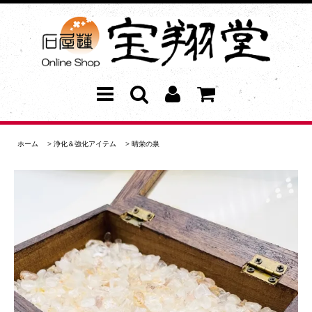
ホーム
>
浄化＆強化アイテム
>
晴栄の泉