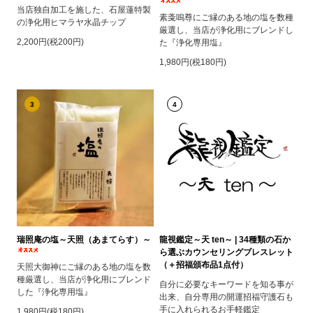
当店独自加工を施した、石屋蓮特製
素戔嗚尊にご縁のある地の塩を数種
の浄化用ヒマラヤ水晶チップ
厳選し、当店が浄化用にブレンドし
2,200円(税200円)
た『浄化専用塩』
1,980円(税180円)
3
4
瑞照庵の塩～天照（あまてらす）～
龍視鑑定～天 ten～ | 34種類の石か
ら選ぶカウンセリングブレスレット
（＋招福頒布品1点付）
天照大御神にご縁のある地の塩を数
種厳選し、当店が浄化用にブレンド
自分に必要なキーワードを知る事が
した『浄化専用塩』
出来、自分専用の開運招福守護石も
手に入れられるお手軽鑑定
1,980円(税180円)