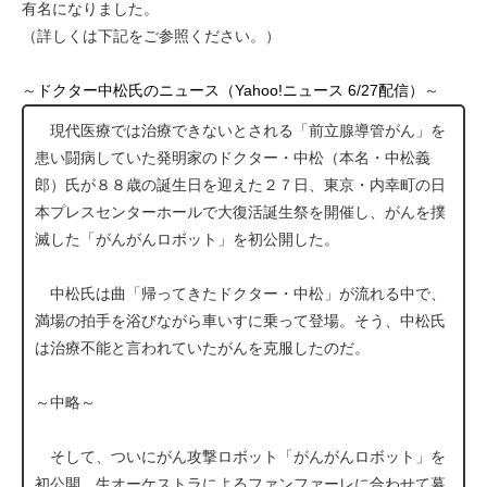
有名になりました。
（詳しくは下記をご参照ください。）
～
ドクター中松氏のニュース（Yahoo!ニュース 6/27配信）
～
現代医療では治療できないとされる「前立腺導管がん」を
患い闘病していた発明家のドクター・中松（本名・中松義
郎）氏が８８歳の誕生日を迎えた２７日、東京・内幸町の日
本プレスセンターホールで大復活誕生祭を開催し、がんを撲
滅した「がんがんロボット」を初公開した。
中松氏は曲「帰ってきたドクター・中松」が流れる中で、
満場の拍手を浴びながら車いすに乗って登場。そう、中松氏
は治療不能と言われていたがんを克服したのだ。
～中略～
そして、ついにがん攻撃ロボット「がんがんロボット」を
初公開。生オーケストラによるファンファーレに合わせて幕