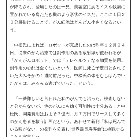
が降ろされ、登場したのは一見、美容室にあるイスや銭湯に
置かれている肩たたき機のよう形状のイスだ。ここに１日２
０分腰掛けることで、がん細胞はどんどん小さくなるとい
う。
中松氏によれば、ロボットが完成したのは昨年１２月２４
日。従来のがん治療では副作用のある放射線が使われるが、
「がんがんロボット」では「テレヘルツ」なる物質を使用。
副作用の心配は全くないという。医師に死亡予定日とされて
いた大みそかの１週間前だった。中松氏の体をむしばんでい
たがんは、みるみる逃げていった、という。
「一番難しいと言われた私のがんでも治った。検査しない
と分からないが、他のがんにも効く可能性は十分ある」と中
松氏。開発費用はおよそ３億円。月７万円でリースして多く
のがん患者を救う計画だという。あわせて新刊「私は死んで
いる暇がない」の発刊を公表し“世界最長寿寿命”に挑戦する
ことを宣言した。