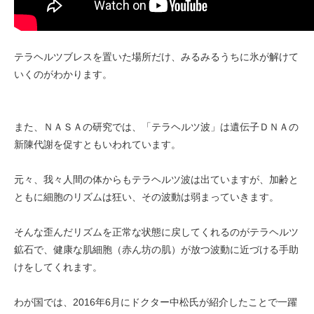
テラヘルツブレスを置いた場所だけ、みるみるうちに氷が解けて
いくのがわかります。
また、ＮＡＳＡの研究では、「テラヘルツ波」は遺伝子ＤＮＡの
新陳代謝を促すともいわれています。
元々、我々人間の体からもテラヘルツ波は出ていますが、加齢と
ともに細胞のリズムは狂い、その波動は弱まっていきます。
そんな歪んだリズムを正常な状態に戻してくれるのがテラヘルツ
鉱石で、健康な肌細胞（赤ん坊の肌）が放つ波動に近づける手助
けをしてくれます。
わが国では、2016年6月にドクター中松氏が紹介したことで一躍