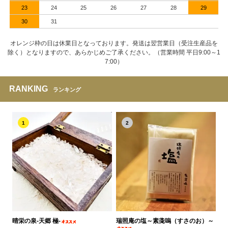
23
24
25
26
27
28
29
30
31
オレンジ枠の日は休業日となっております。発送は翌営業日（受注生産品を
除く）となりますので、あらかじめご了承ください。（営業時間 平日9:00～1
7:00）
RANKING
ランキング
1
2
晴栄の泉‐天郷 極‐
瑞照庵の塩～素戔嗚（すさのお）～