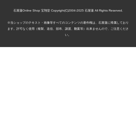
石屋蓮Online Shop 宝翔堂 Copyright(C)2004-2025 石屋蓮 All Rights Reserved.
※当ショップのテキスト・画像等すべてのコンテンツの著作権は、石屋蓮に帰属しており
ます。許可なく使用（複製、送信、頒布、譲渡、翻案等）出来ませんので、ご注意くださ
い。