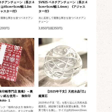
 ベネチアンチェーン（長さ:4
SV925 ベネチアンチェーン（長さ:4
は45cm+5cm/幅:1.0m
5cm+5cm/幅:1.4mm）《アジャス
ジャスター付》
ター付》
て優雅な輝きを放つベネチアン
光に反射して優雅な輝きを放つベネチアン
チェーン
税200円)
3,850円(税350円)
朱印帳専門店 雅庵》～裏
【2025年干支】天然水晶｢巳｣
くい紙を使用～ 御朱印
鑑賞石
oto- １
2025年の干支「巳」を彫り込んだ天然水晶
鑑賞石。縁起物で金運＆財運を象徴。手作
ック「地球の歩き方 御朱印シ
業で彫りを施し、サイズは約20mm×20mm
取り上げられた、オリジナル御