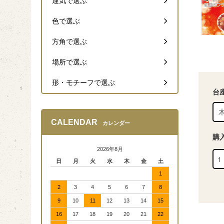
運気で選ぶ
色で選ぶ
方角で選ぶ
場所で選ぶ
形・モチーフで選ぶ
台
CALENDAR
カレンダー
購
2026年8月
日
月
火
水
木
金
土
1
2
3
4
5
6
7
8
9
10
11
12
13
14
15
16
17
18
19
20
21
22