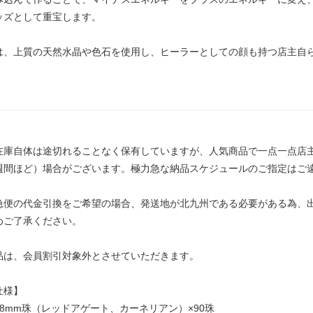
ッズとして重宝します。
は、上質の天然水晶や色石を使用し、ヒーラーとしての顔も持つ店主自
在庫自体は途切れることなく保有していますが、人気商品で一点一点店
週間ほど）場合がございます。極力急な納品スケジュールのご指定はご
急便の代金引換をご希望の場合、発送地が北九州である必要がある為、
めご了承ください。
品は、会員割引対象外とさせていただきます。
仕様】
石8mm珠（レッドアゲート、カーネリアン）×90珠