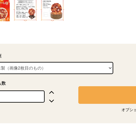
座
入数
オプシ