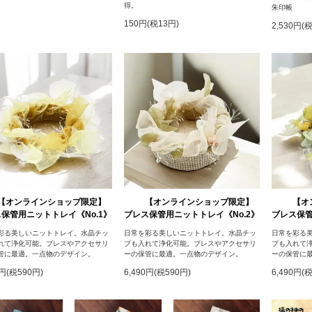
得。
朱印帳
150円(税13円)
2,530円(
【オンラインショップ限定】
【オンラインショップ限定】
【オ
保管用ニットトレイ《No.1》
ブレス保管用ニットトレイ《No.2》
ブレス保管
彩る美しいニットトレイ。水晶チッ
日常を彩る美しいニットトレイ。水晶チッ
日常を彩る
れて浄化可能。ブレスやアクセサリ
プも入れて浄化可能。ブレスやアクセサリ
プも入れて
管に最適。一点物のデザイン。
ーの保管に最適。一点物のデザイン。
ーの保管に
0円(税590円)
6,490円(税590円)
6,490円(