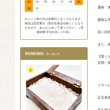
23
24
25
26
27
28
29
通称「
30
31
オレンジ枠の日は休業日となっております。
臆病な
発送は翌営業日（受注生産品を除く）となり
ますので、あらかじめご了承ください。（営
高い目
業時間 平日9:00～17:00）
また、
RANKING
ランキング
【置く
玄関・
1
フラー
正五角
石を編