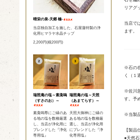
リアグ
晴栄の泉‐天郷 極‐
当店で
当店独自加工を施した、石屋蓮特製の浄
ます。
化用ヒマラヤ水晶チップ
2,200円(税200円)
2
3
※石の
く（１
※佐川
瑞照庵の塩～素戔嗚
瑞照庵の塩～天照
す。予
（すさのお）～
（あまてらす）～
素戔嗚尊にご縁のあ
天照大御神にご縁の
※当製
る地の塩を数種厳選
ある地の塩を数種厳
し、当店が浄化用に
選し、当店が浄化用
【製品
ブレンドした『浄化
にブレンドした『浄
専用塩』
化専用塩』
●天然