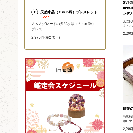
SV9
0cm
天然水晶（６ｍｍ珠）ブレスレット
7
ン付
光に反
ＡＡＡグレードの天然水晶（６ｍｍ珠）
ネチア
ブレス
2,20
2,970円(税270円)
晴栄の
当店独
用ヒマ
2,20