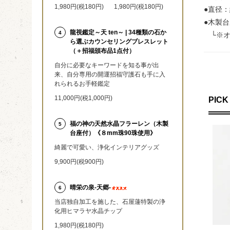
1,980円(税180円)
1,980円(税180円)
●直径：
●木製
龍視鑑定～天 ten～ | 34種類の石か
4
└※オ
ら選ぶカウンセリングブレスレット
（＋招福頒布品1点付）
自分に必要なキーワードを知る事が出
来、自分専用の開運招福守護石も手に入
れられるお手軽鑑定
11,000円(税1,000円)
PICK
福の神の天然水晶フラーレン（木製
5
台座付）《８mm珠90珠使用》
綺麗で可愛い、浄化インテリアグッズ
9,900円(税900円)
晴栄の泉‐天郷‐
6
当店独自加工を施した、石屋蓮特製の浄
化用ヒマラヤ水晶チップ
1,980円(税180円)