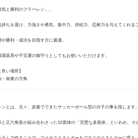
勇気と勝利のフラーレン」。
気持ちを退け、力強さや勇気、集中力、持続力、忍耐力を与えてくれる
標や勝利・成功を目指す方に最適。
循環器系や子宝運の御守りとしてもお使いいただけます。
と良い場所】
南・南東の方角
レンとは、元々、炭素でできたサッカーボール型の分子の事を指します
形と正六角形が組み合わさった32面体の「完璧な多面体」といわれ、そ
み込んで作ることで、マイナスエネルギーをプラスのエネルギーに変え