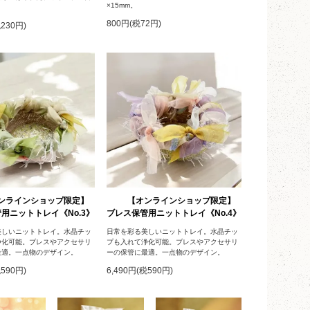
×15mm。
800円(税72円)
税230円)
ンラインショップ限定】
【オンラインショップ限定】
用ニットトレイ《No.3》
ブレス保管用ニットトレイ《No.4》
美しいニットトレイ。水晶チッ
日常を彩る美しいニットトレイ。水晶チッ
浄化可能。ブレスやアクセサリ
プも入れて浄化可能。ブレスやアクセサリ
最適。一点物のデザイン。
ーの保管に最適。一点物のデザイン。
税590円)
6,490円(税590円)