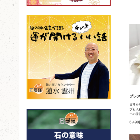
ブレス
日常を
プも入
ーの保
6,49