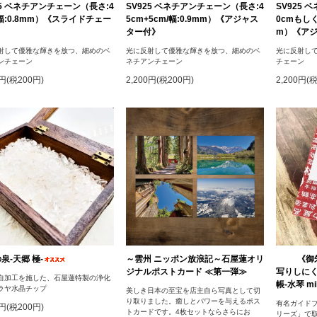
25 ベネチアンチェーン（長さ:4
SV925 ベネチアンチェーン（長さ:4
SV925
/幅:0.8mm）《スライドチェー
5cm+5cm/幅:0.9mm）《アジャス
0cmもしく
》
ター付》
m）《ア
射して優雅な輝きを放つ、細めのベ
光に反射して優雅な輝きを放つ、細めのベ
光に反射し
ンチェーン
ネチアンチェーン
チェーン
0円(税200円)
2,200円(税200円)
2,200円(
泉‐天郷 極‐
～雲州 ニッポン放浪記～石屋蓮オリ
《御
ジナルポストカード ≪第一弾≫
写りしに
自加工を施した、石屋蓮特製の浄化
帳-水琴 mik
ラヤ水晶チップ
美しき日本の至宝を店主自ら写真として切
り取りました。癒しとパワーを与えるポス
有名ガイドブ
0円(税200円)
トカードです。4枚セットならさらにお
リーズ」で