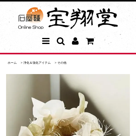
ホーム
>
浄化＆強化アイテム
>
その他