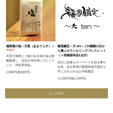
瑞照庵の塩～天照（あまてらす）～
龍視鑑定～天 ten～ | 34種類の石か
ら選ぶカウンセリングブレスレット
（＋招福頒布品1点付）
天照大御神にご縁のある地の塩を数
種厳選し、当店が浄化用にブレンド
自分に必要なキーワードを知る事が
した『浄化専用塩』
出来、自分専用の開運招福守護石も
手に入れられるお手軽鑑定
1,980円(税180円)
11,000円(税1,000円)
もっと見る