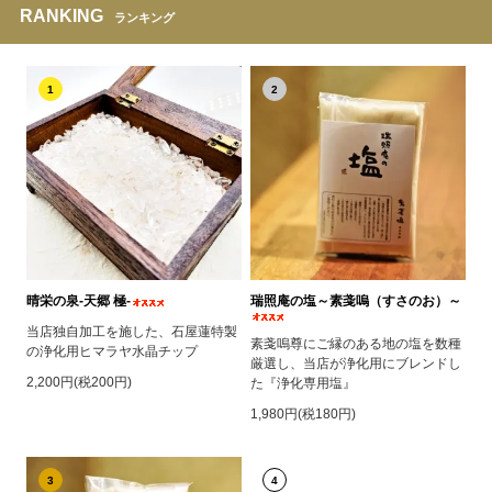
RANKING
ランキング
1
2
晴栄の泉‐天郷 極‐
瑞照庵の塩～素戔嗚（すさのお）～
当店独自加工を施した、石屋蓮特製
素戔嗚尊にご縁のある地の塩を数種
の浄化用ヒマラヤ水晶チップ
厳選し、当店が浄化用にブレンドし
2,200円(税200円)
た『浄化専用塩』
1,980円(税180円)
3
4