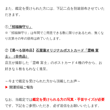
また、鑑定を受けられた方には、下記二点を別途頒布させていた
だきます。
①
「招福御守り」
※「招福御守り」は年間でご用意できる数に限りがあるため、無くな
り次第その年の頒布は終了いたします。
②
【選べる頒布品】
石屋蓮オリジナルポストカード「霊峰 富
士」（非売品）
店主が撮影した「霊峰 富士」のポストカード４種の中から、お
好きな１枚をもれなく進呈。
～今まで鑑定を受けられた方から頂戴したお声～
▶
開運招福ご報告
なお、当鑑定では
鑑定を受けられる方の写真・手首サイズが必要
です。下記をご参照いただき、必ず送信をお願いいたします。