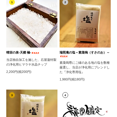
1
2
晴栄の泉‐天郷 極‐
瑞照庵の塩～素戔嗚（すさのお）～
当店独自加工を施した、石屋蓮特製
素戔嗚尊にご縁のある地の塩を数種
の浄化用ヒマラヤ水晶チップ
厳選し、当店が浄化用にブレンドし
2,200円(税200円)
た『浄化専用塩』
1,980円(税180円)
3
4