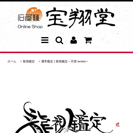
ホーム
>
龍視鑑定
>
通常鑑定 | 龍視鑑定～天啓 tenkei～