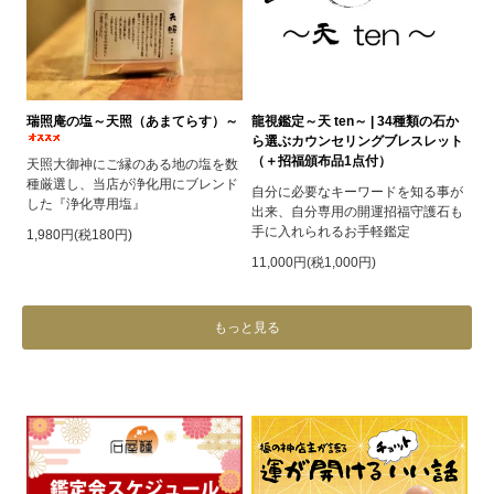
瑞照庵の塩～天照（あまてらす）～
龍視鑑定～天 ten～ | 34種類の石か
ら選ぶカウンセリングブレスレット
（＋招福頒布品1点付）
天照大御神にご縁のある地の塩を数
種厳選し、当店が浄化用にブレンド
自分に必要なキーワードを知る事が
した『浄化専用塩』
出来、自分専用の開運招福守護石も
手に入れられるお手軽鑑定
1,980円(税180円)
11,000円(税1,000円)
もっと見る