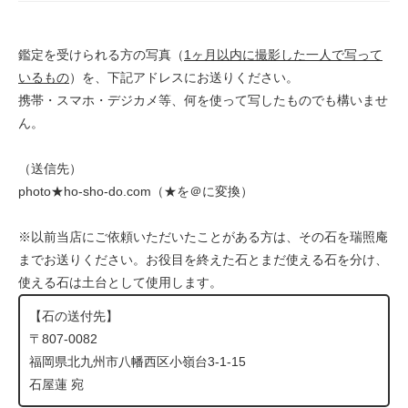
鑑定を受けられる方の写真（
1ヶ月以内に撮影した一人で写って
いるもの
）を、下記アドレスにお送りください。
携帯・スマホ・デジカメ等、何を使って写したものでも構いませ
ん。
（送信先）
photo★ho-sho-do.com（★を＠に変換）
※以前当店にご依頼いただいたことがある方は、その石を瑞照庵
までお送りください。お役目を終えた石とまだ使える石を分け、
使える石は土台として使用します。
【石の送付先】
〒807-0082
福岡県北九州市八幡西区小嶺台3-1-15
石屋蓮 宛