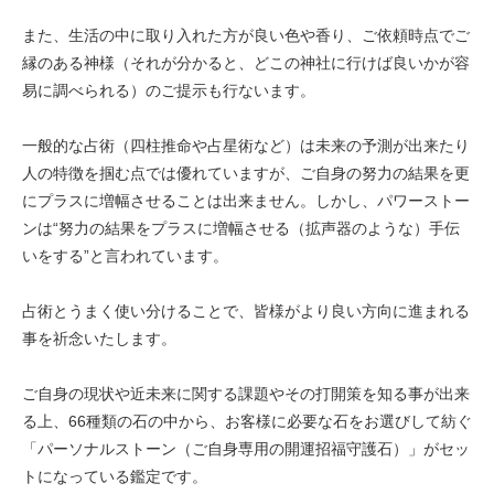
また、生活の中に取り入れた方が良い色や香り、ご依頼時点でご
縁のある神様（それが分かると、どこの神社に行けば良いかが容
易に調べられる）のご提示も行ないます。
一般的な占術（四柱推命や占星術など）は未来の予測が出来たり
人の特徴を掴む点では優れていますが、ご自身の努力の結果を更
にプラスに増幅させることは出来ません。しかし、パワーストー
ンは“努力の結果をプラスに増幅させる（拡声器のような）手伝
いをする”と言われています。
占術とうまく使い分けることで、皆様がより良い方向に進まれる
事を祈念いたします。
ご自身の現状や近未来に関する課題やその打開策を知る事が出来
る上、66種類の石の中から、お客様に必要な石をお選びして紡ぐ
「パーソナルストーン（ご自身専用の開運招福守護石）」がセッ
トになっている鑑定です。