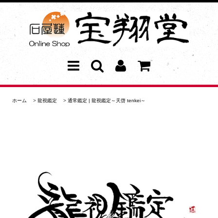
ホーム
>
龍視鑑定
>
通常鑑定 | 龍視鑑定～天啓 tenkei～