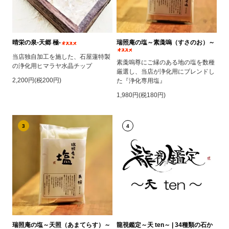
晴栄の泉‐天郷 極‐
瑞照庵の塩～素戔嗚（すさのお）～
当店独自加工を施した、石屋蓮特製
素戔嗚尊にご縁のある地の塩を数種
の浄化用ヒマラヤ水晶チップ
厳選し、当店が浄化用にブレンドし
2,200円(税200円)
た『浄化専用塩』
1,980円(税180円)
3
4
瑞照庵の塩～天照（あまてらす）～
龍視鑑定～天 ten～ | 34種類の石か