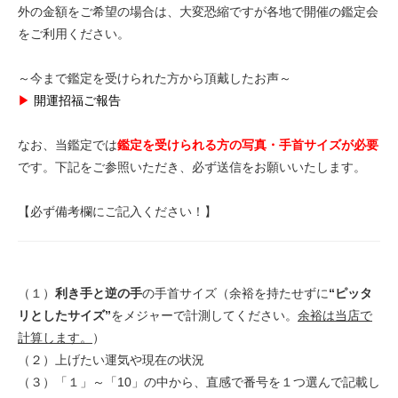
外の金額をご希望の場合は、大変恐縮ですが各地で開催の鑑定会
をご利用ください。
～今まで鑑定を受けられた方から頂戴したお声～
▶
開運招福ご報告
なお、当鑑定では
鑑定を受けられる方の写真・手首サイズが必要
です。下記をご参照いただき、必ず送信をお願いいたします。
【必ず備考欄にご記入ください！】
（１）
利き手と逆の手
の手首サイズ（余裕を持たせずに
“ピッタ
リとしたサイズ”
をメジャーで計測してください。
余裕は当店で
計算します。
）
（２）上げたい運気や現在の状況
（３）「１」～「10」の中から、直感で番号を１つ選んで記載し