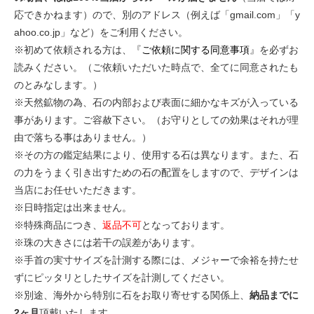
応できかねます）ので、別のアドレス（例えば「gmail.com」「y
ahoo.co.jp」など）をご利用ください。
※初めて依頼される方は、『
ご依頼に関する同意事項
』を必ずお
読みください。（ご依頼いただいた時点で、全てに同意されたも
のとみなします。）
※天然鉱物の為、石の内部および表面に細かなキズが入っている
事があります。ご容赦下さい。（お守りとしての効果はそれが理
由で落ちる事はありません。）
※その方の鑑定結果により、使用する石は異なります。また、石
の力をうまく引き出すための石の配置をしますので、デザインは
当店にお任せいただきます。
※日時指定は出来ません。
※特殊商品につき、
返品不可
となっております。
※珠の大きさには若干の誤差があります。
※手首の実寸サイズを計測する際には、メジャーで余裕を持たせ
ずにピッタリとしたサイズを計測してください。
※別途、海外から特別に石をお取り寄せする関係上、
納品までに
2ヶ月
頂戴いたします。