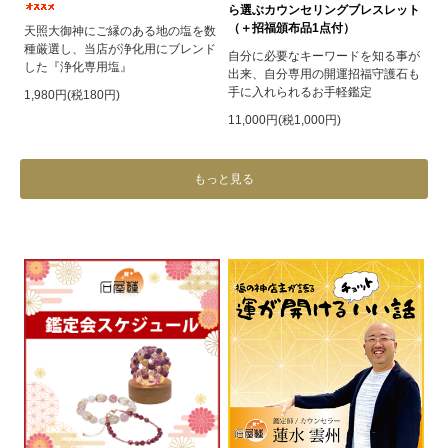
ら選ぶカウンセリングブレスレット
（＋招福頒布品1点付）
天照大御神にご縁のある地の塩を数
種厳選し、当店が浄化用にブレンド
自分に必要なキーワードを知る事が
した『浄化専用塩』
出来、自分専用の開運招福守護石も
手に入れられるお手軽鑑定
1,980円(税180円)
11,000円(税1,000円)
もっと見る