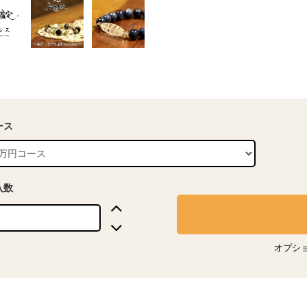
ース
入数
オプシ