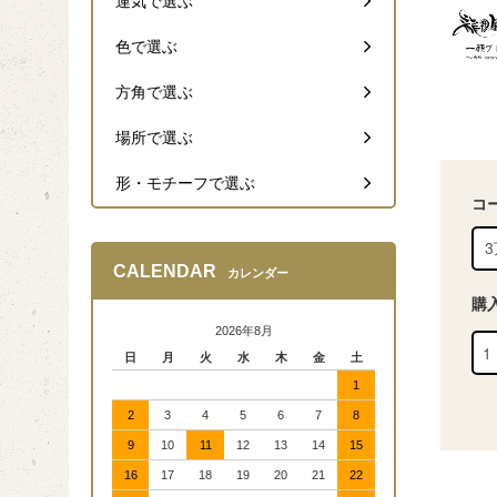
運気で選ぶ
色で選ぶ
方角で選ぶ
場所で選ぶ
形・モチーフで選ぶ
コ
CALENDAR
カレンダー
購
2026年8月
日
月
火
水
木
金
土
1
2
3
4
5
6
7
8
9
10
11
12
13
14
15
16
17
18
19
20
21
22