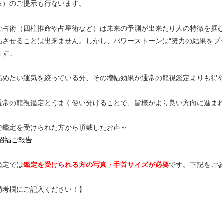
る）のご提示も行ないます。
な占術（四柱推命や占星術など）は未来の予測が出来たり人の特徴を掴
幅させることは出来ません。しかし、パワーストーンは“努力の結果をプ
ます。
高めたい運気を絞っている分、その増幅効果が通常の龍視鑑定よりも得
通常の龍視鑑定とうまく使い分けることで、皆様がより良い方向に進ま
で鑑定を受けられた方から頂戴したお声～
招福ご報告
鑑定では
鑑定を受けられる方の写真・手首サイズが必要
です。下記をご
備考欄にご記入ください！】