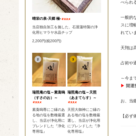
べられ
一般的
晴栄の泉‐天郷 極‐
スに増
当店独自加工を施した、石屋蓮特製の浄
れてい
化用ヒマラヤ水晶チップ
2,200円(税200円)
天翔は
2
3
占術や
～今ま
▶
開運
瑞照庵の塩～素戔嗚
瑞照庵の塩～天照
（すさのお）～
（あまてらす）～
お、当
素戔嗚尊にご縁のあ
天照大御神にご縁の
る地の塩を数種厳選
ある地の塩を数種厳
【必ず
し、当店が浄化用に
選し、当店が浄化用
ブレンドした『浄化
にブレンドした『浄
専用塩』
化専用塩』