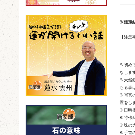
※鑑定
【注意
※初め
なしま
※天然
ちる事
※写真
置をし
※日時
※特殊
※珠の
※手首