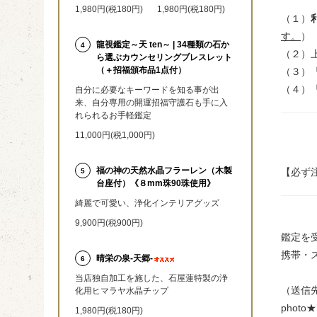
1,980円(税180円)
1,980円(税180円)
（１）
す。
）
龍視鑑定～天 ten～ | 34種類の石か
4
（２）
ら選ぶカウンセリングブレスレット
（＋招福頒布品1点付）
（３）
（４）
自分に必要なキーワードを知る事が出
来、自分専用の開運招福守護石も手に入
れられるお手軽鑑定
11,000円(税1,000円)
福の神の天然水晶フラーレン（木製
【必ず
5
台座付）《８mm珠90珠使用》
綺麗で可愛い、浄化インテリアグッズ
9,900円(税900円)
鑑定を
携帯・
晴栄の泉‐天郷‐
6
当店独自加工を施した、石屋蓮特製の浄
（送信
化用ヒマラヤ水晶チップ
photo
1,980円(税180円)