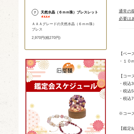
通常の
天然水晶（６ｍｍ珠）ブレスレット
7
必要は
ＡＡＡグレードの天然水晶（６ｍｍ珠）
ブレス
2,970円(税270円)
【ベー
・１０
【コー
・税込3
・税込5
・税込7
※コー
【鑑定