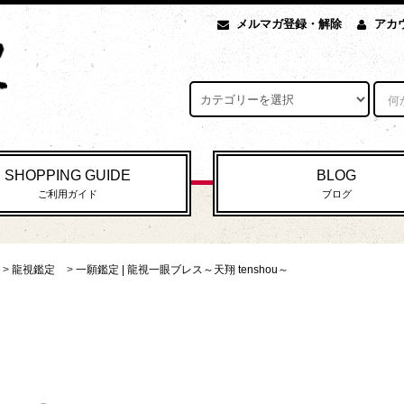
メルマガ登録・解除
アカ
SHOPPING GUIDE
BLOG
ご利用ガイド
ブログ
>
龍視鑑定
>
一願鑑定 | 龍視一眼ブレス～天翔 tenshou～