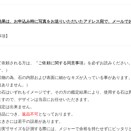
結果は、お申込み時に写真をお送りいただいたアドレス宛で、メールで
事項】
て依頼される方は、『
ご依頼に関する同意事項
』を必ずお読みください
す。）
鉱物の為、石の内部および表面に細かなキズが入っている事があります
はありません。）
の石はいずれもイメージです。その方の鑑定結果により、使用する石は
ますので、デザインは当店にお任せいただきます。
指定は出来ません。
商品につき、
返品不可
となっております。
大きさには若干の誤差があります。
の実寸サイズを計測する際には、メジャーで余裕を持たせずにピッタリ