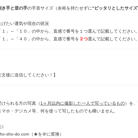
利き手と逆の手
の手首サイズ（余裕を持たせずに
“ピッタリとしたサイズ
上げたい運気や現在の状況
「１」～「１０」の中から、直感で番号を１つ選んで記載してください
「１」～「４０」の中から、直感で番号を
２つ
選んで記載してください
注文後に送信してください！】
受けられる方の写真（
1ヶ月以内に撮影した一人で写っているもの
）を、
スマホ・デジカメ等、何を使って写したものでも構いません。
先）
★ho-sho-do.com（★を＠に変換）