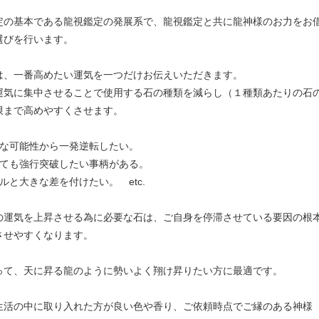
定の基本である龍視鑑定の発展系で、龍視鑑定と共に龍神様のお力をお
選びを行います。
は、一番高めたい運気を一つだけお伝えいただきます。
運気に集中させることで使用する石の種類を減らし（１種類あたりの石
限まで高めやすくさせます。
かな可能性から一発逆転したい。
しても強行突破したい事柄がある。
ルと大きな差を付けたい。 etc.
の運気を上昇させる為に必要な石は、ご自身を停滞させている要因の根
させやすくなります。
って、天に昇る龍のように勢いよく翔け昇りたい方に最適です。
生活の中に取り入れた方が良い色や香り、ご依頼時点でご縁のある神様