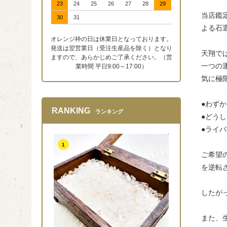
23
24
25
26
27
28
29
当店鑑
30
31
よる石
オレンジ枠の日は休業日となっております。
発送は翌営業日（受注生産品を除く）となり
天翔で
ますので、あらかじめご了承ください。（営
一つの
業時間 平日9:00～17:00）
気に極
●わず
RANKING
ランキング
●どう
●ライバ
1
ご希望
を逆転
したが
また、