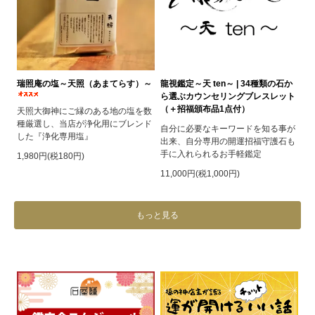
瑞照庵の塩～天照（あまてらす）～
龍視鑑定～天 ten～ | 34種類の石か
ら選ぶカウンセリングブレスレット
（＋招福頒布品1点付）
天照大御神にご縁のある地の塩を数
種厳選し、当店が浄化用にブレンド
自分に必要なキーワードを知る事が
した『浄化専用塩』
出来、自分専用の開運招福守護石も
手に入れられるお手軽鑑定
1,980円(税180円)
11,000円(税1,000円)
もっと見る