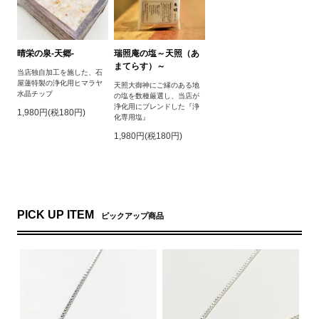
晴栄の泉‐天郷‐
瑞照庵の塩～天照（あ
まてらす）～
当店独自加工を施した、石
屋蓮特製の浄化用ヒマラヤ
天照大御神にご縁のある地
水晶チップ
の塩を数種厳選し、当店が
浄化用にブレンドした『浄
1,980円(税180円)
化専用塩』
1,980円(税180円)
PICK UP ITEM
ピックアップ商品