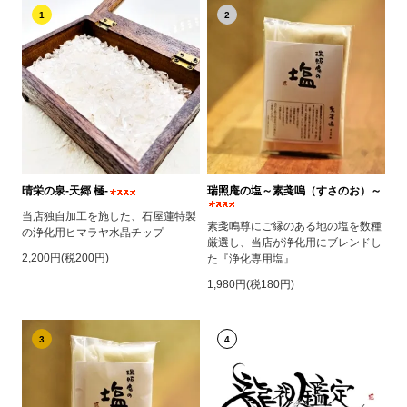
1
2
晴栄の泉‐天郷 極‐
瑞照庵の塩～素戔嗚（すさのお）～
当店独自加工を施した、石屋蓮特製
素戔嗚尊にご縁のある地の塩を数種
の浄化用ヒマラヤ水晶チップ
厳選し、当店が浄化用にブレンドし
2,200円(税200円)
た『浄化専用塩』
1,980円(税180円)
3
4