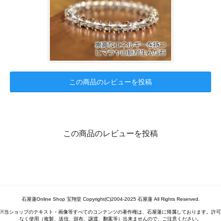
この商品のレビューを投稿
この商品のレビューを投稿
石屋蓮Online Shop 宝翔堂 Copyright(C)2004-2025 石屋蓮 All Rights Reserved.
※当ショップのテキスト・画像等すべてのコンテンツの著作権は、石屋蓮に帰属しております。許可
なく使用（複製、送信、頒布、譲渡、翻案等）出来ませんので、ご注意ください。