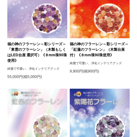
福の神のフラーレン～彩シリーズ～
福の神のフラーレン～彩シリーズ～
「東雲のフラーレン」（木製もしく
「紅蓮のフラーレン」（木製台座
はLED台座 選択可）《８mm珠90珠
付）《８mm珠90珠使用》
使用》
綺麗で可愛い、浄化インテリアグッズ
綺麗で可愛い、浄化インテリアグッズ
9,900円(税900円)
55,000円(税5,000円)