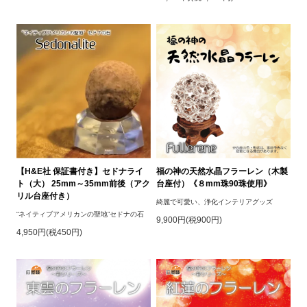
【H&E社 保証書付き】セドナライ
福の神の天然水晶フラーレン（木製
ト（大） 25mm～35mm前後（アク
台座付）《８mm珠90珠使用》
リル台座付き）
綺麗で可愛い、浄化インテリアグッズ
“ネイティブアメリカンの聖地”セドナの石
9,900円(税900円)
4,950円(税450円)