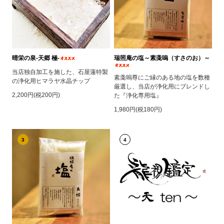
晴栄の泉‐天郷 極‐
瑞照庵の塩～素戔嗚（すさのお）～
当店独自加工を施した、石屋蓮特製
素戔嗚尊にご縁のある地の塩を数種
の浄化用ヒマラヤ水晶チップ
厳選し、当店が浄化用にブレンドし
2,200円(税200円)
た『浄化専用塩』
1,980円(税180円)
3
4