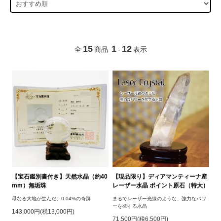
15
1
12
全
商品
-
表示
【宝石鑑別書付き】天然水晶（約40
【現品限り】ディアマンティーナ産
mm）無垢珠
レーザー水晶 ポイント原石（特大）
母なる大地が生んだ、0.04%の奇跡
まるでレーザー光線のような、強力なパワ
ーを発する水晶
143,000円(税13,000円)
71,500円(税6,500円)