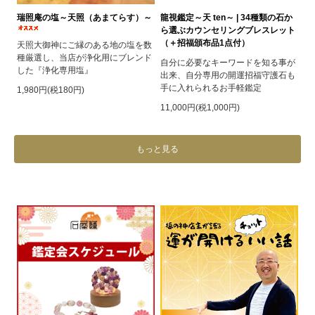
瑞照庵の塩～天照（あまてらす）～
龍視鑑定～天 ten～ | 34種類の石か
ら選ぶカウンセリングブレスレット
（＋招福頒布品1点付）
天照大御神にご縁のある地の塩を数
種厳選し、当店が浄化用にブレンド
自分に必要なキーワードを知る事が
した『浄化専用塩』
出来、自分専用の開運招福守護石も
手に入れられるお手軽鑑定
1,980円(税180円)
11,000円(税1,000円)
もっと見る