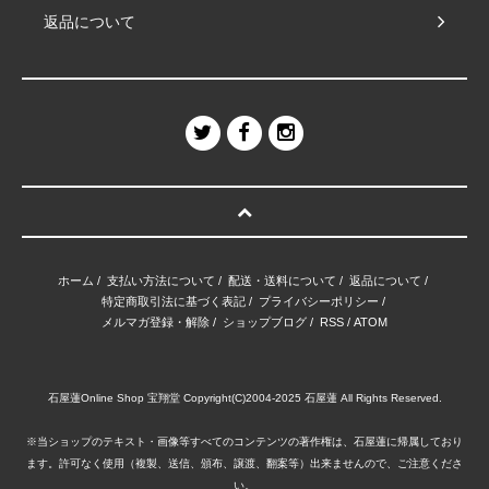
返品について
ホーム
/
支払い方法について
/
配送・送料について
/
返品について
/
特定商取引法に基づく表記
/
プライバシーポリシー
/
メルマガ登録・解除
/
ショップブログ
/
RSS
/
ATOM
石屋蓮Online Shop 宝翔堂 Copyright(C)2004-2025 石屋蓮 All Rights Reserved.
※当ショップのテキスト・画像等すべてのコンテンツの著作権は、石屋蓮に帰属しており
ます。許可なく使用（複製、送信、頒布、譲渡、翻案等）出来ませんので、ご注意くださ
い。