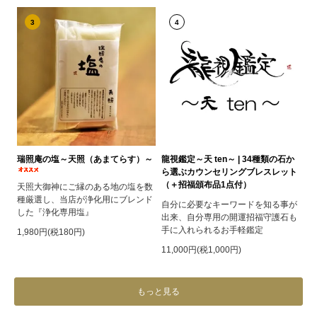
3
4
瑞照庵の塩～天照（あまてらす）～
龍視鑑定～天 ten～ | 34種類の石か
ら選ぶカウンセリングブレスレット
（＋招福頒布品1点付）
天照大御神にご縁のある地の塩を数
種厳選し、当店が浄化用にブレンド
自分に必要なキーワードを知る事が
した『浄化専用塩』
出来、自分専用の開運招福守護石も
手に入れられるお手軽鑑定
1,980円(税180円)
11,000円(税1,000円)
もっと見る