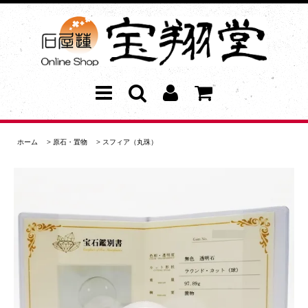
ホーム
>
原石・置物
>
スフィア（丸珠）