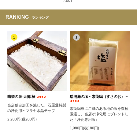
7:00）
RANKING
ランキング
1
2
晴栄の泉‐天郷 極‐
瑞照庵の塩～素戔嗚（すさのお）～
当店独自加工を施した、石屋蓮特製
素戔嗚尊にご縁のある地の塩を数種
の浄化用ヒマラヤ水晶チップ
厳選し、当店が浄化用にブレンドし
2,200円(税200円)
た『浄化専用塩』
1,980円(税180円)