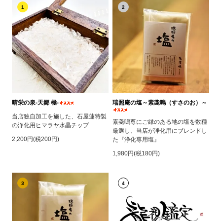
1
2
晴栄の泉‐天郷 極‐
瑞照庵の塩～素戔嗚（すさのお）～
当店独自加工を施した、石屋蓮特製
素戔嗚尊にご縁のある地の塩を数種
の浄化用ヒマラヤ水晶チップ
厳選し、当店が浄化用にブレンドし
2,200円(税200円)
た『浄化専用塩』
1,980円(税180円)
3
4