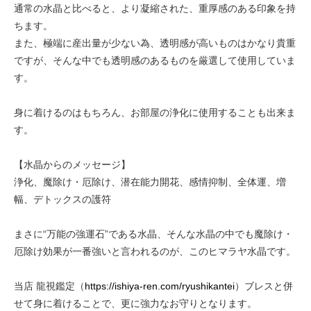
通常の水晶と比べると、より凝縮された、重厚感のある印象を持
ちます。
また、極端に産出量が少ない為、透明感が高いものはかなり貴重
ですが、そんな中でも透明感のあるものを厳選して使用していま
す。
身に着けるのはもちろん、お部屋の浄化に使用することも出来ま
す。
【水晶からのメッセージ】
浄化、魔除け・厄除け、潜在能力開花、感情抑制、全体運、増
幅、デトックスの護符
まさに“万能の強運石”である水晶、そんな水晶の中でも魔除け・
厄除け効果が一番強いと言われるのが、このヒマラヤ水晶です。
当店 龍視鑑定（
https://ishiya-ren.com/ryushikantei
）ブレスと併
せて身に着けることで、更に強力なお守りとなります。