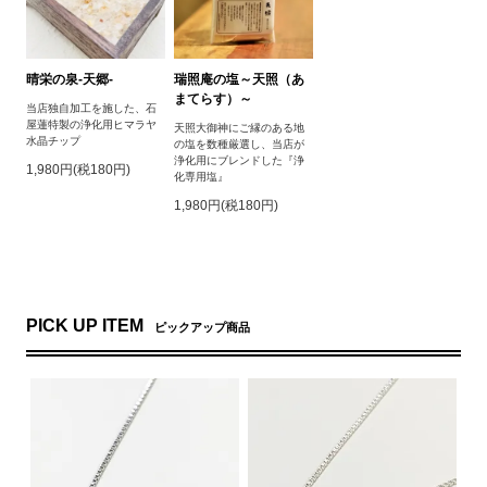
晴栄の泉‐天郷‐
瑞照庵の塩～天照（あ
まてらす）～
当店独自加工を施した、石
屋蓮特製の浄化用ヒマラヤ
天照大御神にご縁のある地
水晶チップ
の塩を数種厳選し、当店が
浄化用にブレンドした『浄
1,980円(税180円)
化専用塩』
1,980円(税180円)
PICK UP ITEM
ピックアップ商品