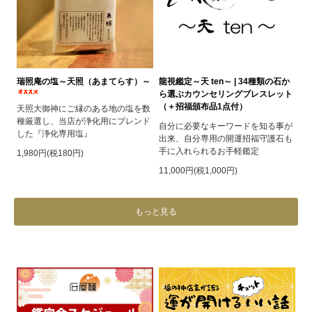
瑞照庵の塩～天照（あまてらす）～
龍視鑑定～天 ten～ | 34種類の石か
ら選ぶカウンセリングブレスレット
（＋招福頒布品1点付）
天照大御神にご縁のある地の塩を数
種厳選し、当店が浄化用にブレンド
自分に必要なキーワードを知る事が
した『浄化専用塩』
出来、自分専用の開運招福守護石も
手に入れられるお手軽鑑定
1,980円(税180円)
11,000円(税1,000円)
もっと見る