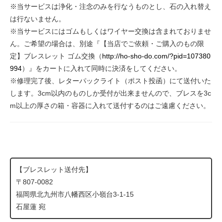
※当サービスは浄化・注念のみを行なうものとし、石の入れ替え
は行ないません。
※当サービスにはゴムもしくはワイヤー交換は含まれておりませ
ん。ご希望の場合は、別途『【当店でご依頼・ご購入のもの限
定】ブレスレット ゴム交換（
http://ho-sho-do.com/?pid=107380
994
）』をカートに入れて同時に決済をしてください。
※修理完了後、レターパックライト（ポスト投函）にて送付いた
します。3cm以内のものしか受付が出来ませんので、ブレスを3c
m以上の厚さの箱・容器に入れて送付するのはご遠慮ください。
【ブレスレット送付先】
〒807-0082
福岡県北九州市八幡西区小嶺台3-1-15
石屋蓮 宛