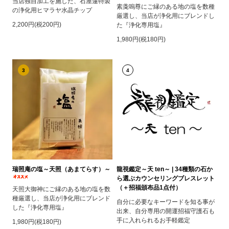
当店独自加工を施した、石屋蓮特製
素戔嗚尊にご縁のある地の塩を数種
の浄化用ヒマラヤ水晶チップ
厳選し、当店が浄化用にブレンドし
2,200円(税200円)
た『浄化専用塩』
1,980円(税180円)
3
4
瑞照庵の塩～天照（あまてらす）～
龍視鑑定～天 ten～ | 34種類の石か
ら選ぶカウンセリングブレスレット
（＋招福頒布品1点付）
天照大御神にご縁のある地の塩を数
種厳選し、当店が浄化用にブレンド
自分に必要なキーワードを知る事が
した『浄化専用塩』
出来、自分専用の開運招福守護石も
手に入れられるお手軽鑑定
1,980円(税180円)