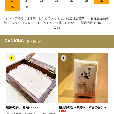
23
24
25
26
27
28
29
30
31
オレンジ枠の日は休業日となっております。発送は翌営業日（受注生産品を
除く）となりますので、あらかじめご了承ください。（営業時間 平日9:00～1
7:00）
RANKING
ランキング
1
2
晴栄の泉‐天郷 極‐
瑞照庵の塩～素戔嗚（すさのお）～