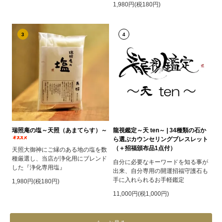
1,980円(税180円)
3
4
瑞照庵の塩～天照（あまてらす）～
龍視鑑定～天 ten～ | 34種類の石か
ら選ぶカウンセリングブレスレット
（＋招福頒布品1点付）
天照大御神にご縁のある地の塩を数
種厳選し、当店が浄化用にブレンド
自分に必要なキーワードを知る事が
した『浄化専用塩』
出来、自分専用の開運招福守護石も
手に入れられるお手軽鑑定
1,980円(税180円)
11,000円(税1,000円)