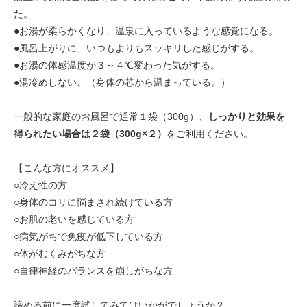
た。
●お湯が柔らかくなり、温泉に入っているような感覚になる。
●風呂上がりに、いつもよりもスッキリした感じがする。
●お湯の体感温度が３～４℃変わった気がする。
●湯冷めしない。（身体の芯から温まっている。）
一般的な家庭のお風呂で通常１袋（300g）、
しっかりと効果を
得られたい場合は２袋（300g×２）
をご利用ください。
【こんな方にオススメ】
○冷え性の方
○身体のコリに悩まされ続けている方
○お肌の老いを感じている方
○病気がちで免疫が低下している方
○体がむくみがちな方
○自律神経のバランスを崩しがちな方
諦める前に一度試してみてはいかがでしょうか？