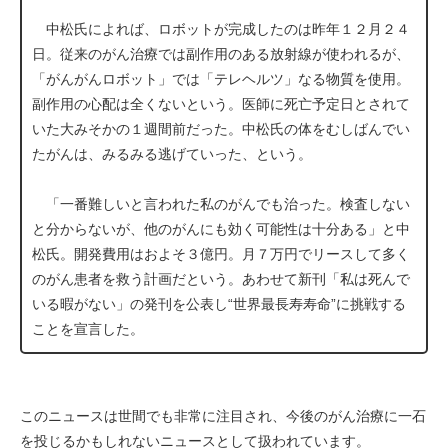
中松氏によれば、ロボットが完成したのは昨年１２月２４
日。従来のがん治療では副作用のある放射線が使われるが、
「がんがんロボット」では「テレヘルツ」なる物質を使用。
副作用の心配は全くないという。医師に死亡予定日とされて
いた大みそかの１週間前だった。中松氏の体をむしばんでい
たがんは、みるみる逃げていった、という。
「一番難しいと言われた私のがんでも治った。検査しない
と分からないが、他のがんにも効く可能性は十分ある」と中
松氏。開発費用はおよそ３億円。月７万円でリースして多く
のがん患者を救う計画だという。あわせて新刊「私は死んで
いる暇がない」の発刊を公表し“世界最長寿寿命”に挑戦する
ことを宣言した。
このニュースは世間でも非常に注目され、今後のがん治療に一石
を投じるかもしれないニュースとして扱われています。