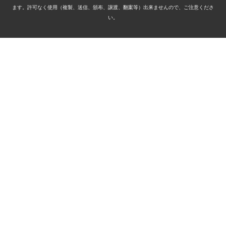
ます。許可なく使用（複製、送信、頒布、譲渡、翻案等）出来ませんので、ご注意くださ
い。