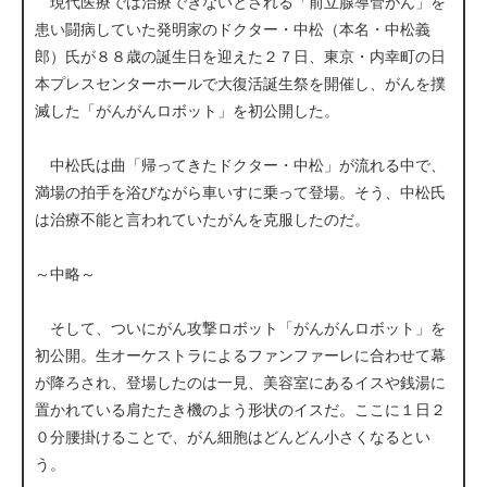
現代医療では治療できないとされる「前立腺導管がん」を
患い闘病していた発明家のドクター・中松（本名・中松義
郎）氏が８８歳の誕生日を迎えた２７日、東京・内幸町の日
本プレスセンターホールで大復活誕生祭を開催し、がんを撲
滅した「がんがんロボット」を初公開した。
中松氏は曲「帰ってきたドクター・中松」が流れる中で、
満場の拍手を浴びながら車いすに乗って登場。そう、中松氏
は治療不能と言われていたがんを克服したのだ。
～中略～
そして、ついにがん攻撃ロボット「がんがんロボット」を
初公開。生オーケストラによるファンファーレに合わせて幕
が降ろされ、登場したのは一見、美容室にあるイスや銭湯に
置かれている肩たたき機のよう形状のイスだ。ここに１日２
０分腰掛けることで、がん細胞はどんどん小さくなるとい
う。