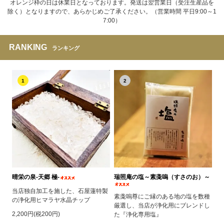
オレンジ枠の日は休業日となっております。発送は翌営業日（受注生産品を
除く）となりますので、あらかじめご了承ください。（営業時間 平日9:00～1
7:00）
RANKING
ランキング
1
2
晴栄の泉‐天郷 極‐
瑞照庵の塩～素戔嗚（すさのお）～
当店独自加工を施した、石屋蓮特製
素戔嗚尊にご縁のある地の塩を数種
の浄化用ヒマラヤ水晶チップ
厳選し、当店が浄化用にブレンドし
2,200円(税200円)
た『浄化専用塩』