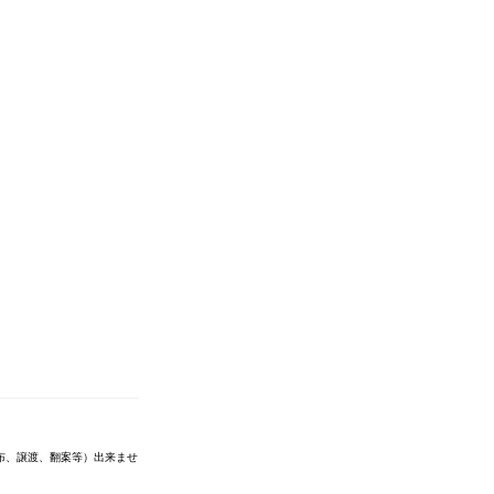
布、譲渡、翻案等）出来ませ