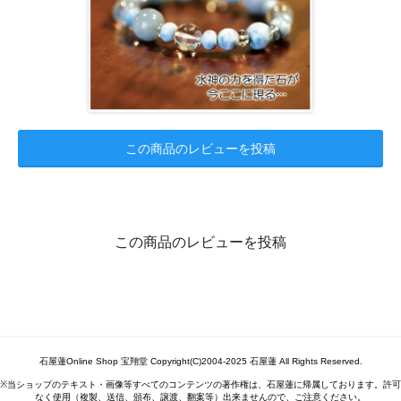
この商品のレビューを投稿
この商品のレビューを投稿
石屋蓮Online Shop 宝翔堂 Copyright(C)2004-2025 石屋蓮 All Rights Reserved.
※当ショップのテキスト・画像等すべてのコンテンツの著作権は、石屋蓮に帰属しております。許可
なく使用（複製、送信、頒布、譲渡、翻案等）出来ませんので、ご注意ください。