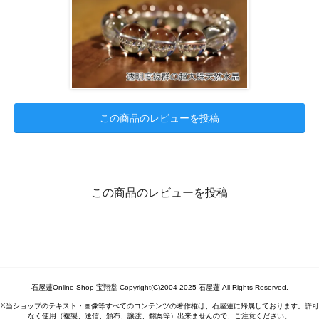
この商品のレビューを投稿
この商品のレビューを投稿
石屋蓮Online Shop 宝翔堂 Copyright(C)2004-2025 石屋蓮 All Rights Reserved.
※当ショップのテキスト・画像等すべてのコンテンツの著作権は、石屋蓮に帰属しております。許可
なく使用（複製、送信、頒布、譲渡、翻案等）出来ませんので、ご注意ください。