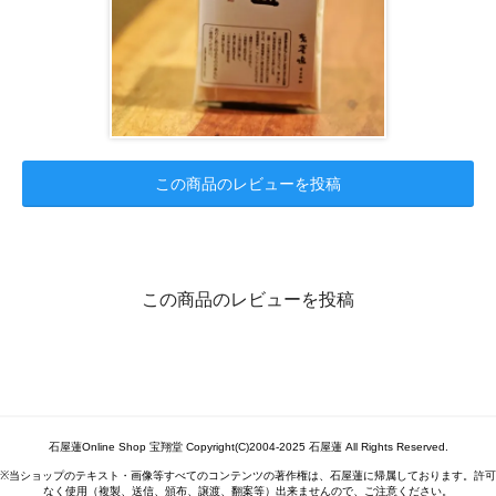
この商品のレビューを投稿
この商品のレビューを投稿
石屋蓮Online Shop 宝翔堂 Copyright(C)2004-2025 石屋蓮 All Rights Reserved.
※当ショップのテキスト・画像等すべてのコンテンツの著作権は、石屋蓮に帰属しております。許可
なく使用（複製、送信、頒布、譲渡、翻案等）出来ませんので、ご注意ください。