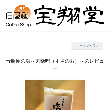
ショップへ戻る
瑞照庵の塩～素戔嗚（すさのお）～のレビュ
ー