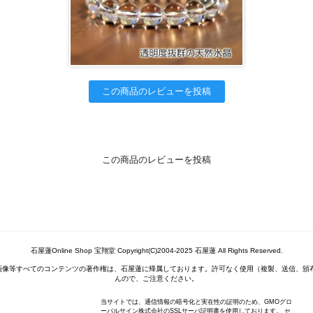
この商品のレビューを投稿
この商品のレビューを投稿
石屋蓮Online Shop 宝翔堂 Copyright(C)2004-2025 石屋蓮 All Rights Reserved.
画像等すべてのコンテンツの著作権は、石屋蓮に帰属しております。許可なく使用（複製、送信、頒
んので、ご注意ください。
当サイトでは、通信情報の暗号化と実在性の証明のため、GMOグロ
ーバルサイン株式会社のSSLサーバ証明書を使用しております。 セ