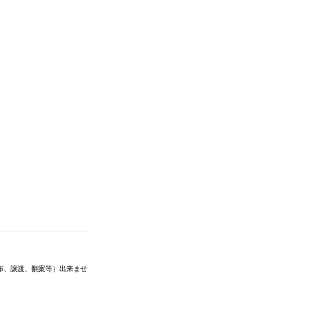
布、譲渡、翻案等）出来ませ