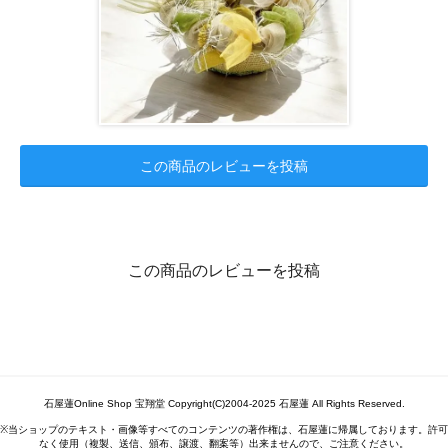
この商品のレビューを投稿
この商品のレビューを投稿
石屋蓮Online Shop 宝翔堂 Copyright(C)2004-2025 石屋蓮 All Rights Reserved.
※当ショップのテキスト・画像等すべてのコンテンツの著作権は、石屋蓮に帰属しております。許可
なく使用（複製、送信、頒布、譲渡、翻案等）出来ませんので、ご注意ください。