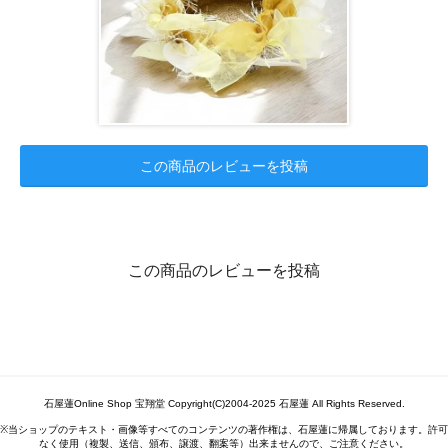
この商品のレビューを投稿
この商品のレビューを投稿
石屋蓮Online Shop 宝翔堂 Copyright(C)2004-2025 石屋蓮 All Rights Reserved.
※当ショップのテキスト・画像等すべてのコンテンツの著作権は、石屋蓮に帰属しております。許可
なく使用（複製、送信、頒布、譲渡、翻案等）出来ませんので、ご注意ください。