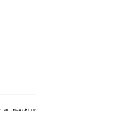
布、譲渡、翻案等）出来ませ