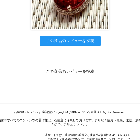
この商品のレビューを投稿
この商品のレビューを投稿
石屋蓮Online Shop 宝翔堂 Copyright(C)2004-2025 石屋蓮 All Rights Reserved.
画像等すべてのコンテンツの著作権は、石屋蓮に帰属しております。許可なく使用（複製、送信、頒
んので、ご注意ください。
当サイトでは、通信情報の暗号化と実在性の証明のため、GMOグロ
ーバルサイン株式会社のSSLサーバ証明書を使用しております。 セ