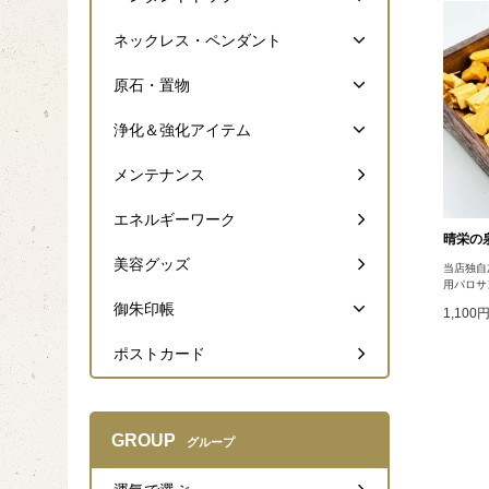
ネックレス・ペンダント
原石・置物
浄化＆強化アイテム
メンテナンス
エネルギーワーク
晴栄の泉
美容グッズ
当店独自
用パロサ
御朱印帳
1,100
ポストカード
GROUP
グループ