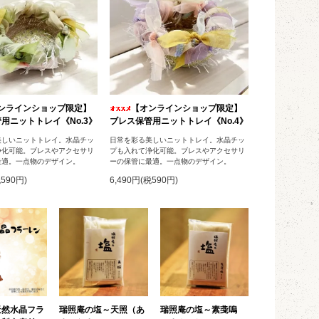
ンラインショップ限定】
【オンラインショップ限定】
用ニットトレイ《No.3》
ブレス保管用ニットトレイ《No.4》
美しいニットトレイ。水晶チッ
日常を彩る美しいニットトレイ。水晶チッ
浄化可能。ブレスやアクセサリ
プも入れて浄化可能。ブレスやアクセサリ
最適。一点物のデザイン。
ーの保管に最適。一点物のデザイン。
税590円)
6,490円(税590円)
天然水晶フラ
瑞照庵の塩～天照（あ
瑞照庵の塩～素戔嗚