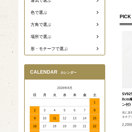
運気で選ぶ
色で選ぶ
PICK
方角で選ぶ
場所で選ぶ
形・モチーフで選ぶ
CALENDAR
カレンダー
2026年8月
SV9
日
月
火
水
木
金
土
0cm
1
ン付
2
3
4
5
6
7
8
光に反
ネチア
9
10
11
12
13
14
15
2,20
16
17
18
19
20
21
22