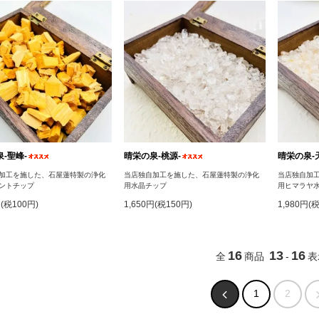
‐聖峰‐
晴栄の泉‐桃源‐
晴栄の泉‐
加工を施した、石屋蓮特製の浄化
当店独自加工を施した、石屋蓮特製の浄化
当店独自加
ントチップ
用水晶チップ
用ヒマラヤ
円(税100円)
1,650円(税150円)
1,980円(
16
13
16
全
商品
-
表
1
2