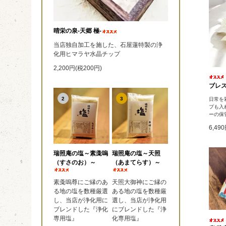
晴栄の泉‐天郷 極‐
当店独自加工を施した、石屋蓮特製の浄
化用ヒマラヤ水晶チップ
2,200円(税200円)
ブレス
2
3
日常を
プも入
ーの保
6,49
瑞照庵の塩～素戔嗚
瑞照庵の塩～天照
（すさのお）～
（あまてらす）～
素戔嗚尊にご縁のあ
天照大御神にご縁の
る地の塩を数種厳選
ある地の塩を数種厳
し、当店が浄化用に
選し、当店が浄化用
ブレンドした『浄化
にブレンドした『浄
専用塩』
化専用塩』