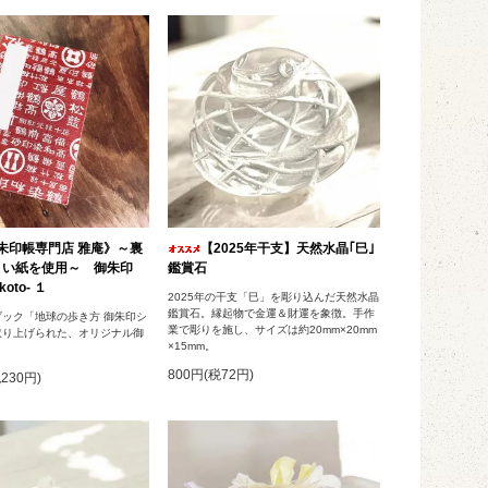
朱印帳専門店 雅庵》～裏
【2025年干支】天然水晶｢巳｣
くい紙を使用～ 御朱印
鑑賞石
oto- １
2025年の干支「巳」を彫り込んだ天然水晶
鑑賞石。縁起物で金運＆財運を象徴。手作
ック「地球の歩き方 御朱印シ
業で彫りを施し、サイズは約20mm×20mm
取り上げられた、オリジナル御
×15mm。
800円(税72円)
税230円)