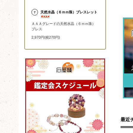
天然水晶（６ｍｍ珠）ブレスレット
7
ＡＡＡグレードの天然水晶（６ｍｍ珠）
ブレス
2,970円(税270円)
最近