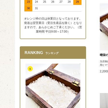
23
24
25
26
27
28
29
30
31
オレンジ枠の日は休業日となっております。
発送は翌営業日（受注生産品を除く）となり
ますので、あらかじめご了承ください。（営
業時間 平日9:00～17:00）
RANKING
ランキング
晴栄の
当店独
用ヒマ
1
2,20