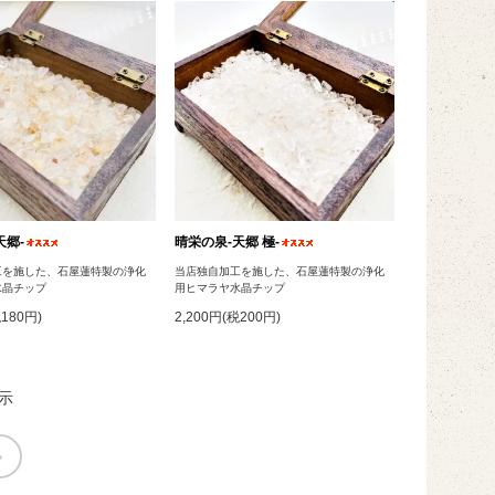
天郷‐
晴栄の泉‐天郷 極‐
工を施した、石屋蓮特製の浄化
当店独自加工を施した、石屋蓮特製の浄化
水晶チップ
用ヒマラヤ水晶チップ
税180円)
2,200円(税200円)
示