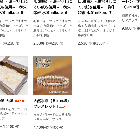
庵》～裏写りしに
店 雅庵》～裏写りしに
店 雅庵》～裏写りしに
ーレン（
紙を使用～ 御朱
くい紙を使用～ 御朱
くい紙を使用～ 御朱
《８mm珠
琴 mikoto- 5
印帳-水琴 mikoto- 6
印帳-水琴 mikoto- 7
綺麗で可愛
リアグッズ
イドブック「地球の
有名ガイドブック「地球の
有名ガイドブック「地球の
 御朱印シリーズ」で
歩き方 御朱印シリーズ」で
歩き方 御朱印シリーズ」で
9,900円(
げられた、オリジナ
取り上げられた、オリジナ
取り上げられた、オリジナ
印帳
ル御朱印帳
ル御朱印帳
0円(税230円)
2,530円(税230円)
2,530円(税230円)
泉‐天郷‐
天然水晶（８ｍｍ珠）
ブレスレット
自加工を施した、石
製の浄化用ヒマラヤ
ＡＡＡグレードの天然水晶
ップ
（８ｍｍ珠）ブレス
0円(税180円)
4,400円(税400円)