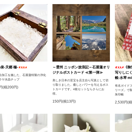
泉‐天郷 極‐
～雲州 ニッポン放浪記～石屋蓮オリ
《御
ジナルポストカード ≪第一弾≫
写りしに
自加工を施した、石屋蓮特製の浄化
帳-水琴 mik
ラヤ水晶チップ
美しき日本の至宝を店主自ら写真として切
り取りました。癒しとパワーを与えるポス
有名ガイドブ
0円(税200円)
トカードです。4枚セットならさらにお
リーズ」で
得。
朱印帳
150円(税13円)
2,530円(