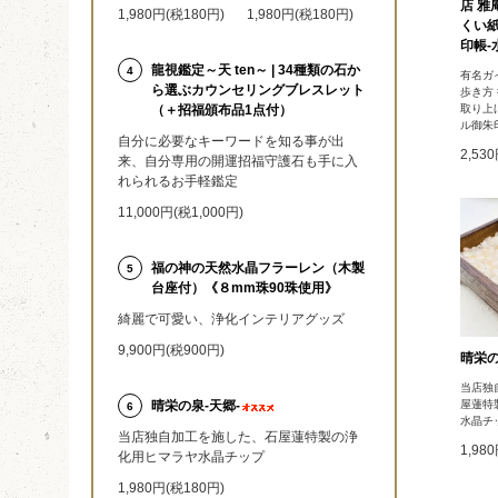
店 雅
1,980円(税180円)
1,980円(税180円)
くい
印帳-水
龍視鑑定～天 ten～ | 34種類の石か
4
有名ガ
ら選ぶカウンセリングブレスレット
歩き方
取り上
（＋招福頒布品1点付）
ル御朱
自分に必要なキーワードを知る事が出
2,53
来、自分専用の開運招福守護石も手に入
れられるお手軽鑑定
11,000円(税1,000円)
福の神の天然水晶フラーレン（木製
5
台座付）《８mm珠90珠使用》
綺麗で可愛い、浄化インテリアグッズ
9,900円(税900円)
晴栄の
当店独
屋蓮特
晴栄の泉‐天郷‐
6
水晶チ
当店独自加工を施した、石屋蓮特製の浄
1,98
化用ヒマラヤ水晶チップ
1,980円(税180円)