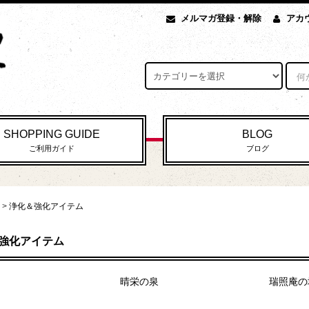
メルマガ登録・解除
アカ
SHOPPING GUIDE
BLOG
ご利用ガイド
ブログ
>
浄化＆強化アイテム
強化アイテム
晴栄の泉
瑞照庵の