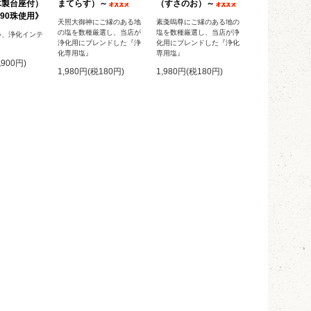
木製台座付）
まてらす）～
（すさのお）～
90珠使用》
天照大御神にご縁のある地
素戔嗚尊にご縁のある地の
の塩を数種厳選し、当店が
塩を数種厳選し、当店が浄
い、浄化インテ
浄化用にブレンドした『浄
化用にブレンドした『浄化
化専用塩』
専用塩』
税900円)
1,980円(税180円)
1,980円(税180円)