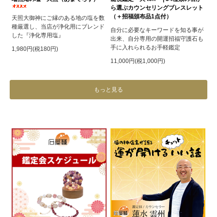
ら選ぶカウンセリングブレスレット
（＋招福頒布品1点付）
天照大御神にご縁のある地の塩を数
種厳選し、当店が浄化用にブレンド
自分に必要なキーワードを知る事が
した『浄化専用塩』
出来、自分専用の開運招福守護石も
手に入れられるお手軽鑑定
1,980円(税180円)
11,000円(税1,000円)
もっと見る