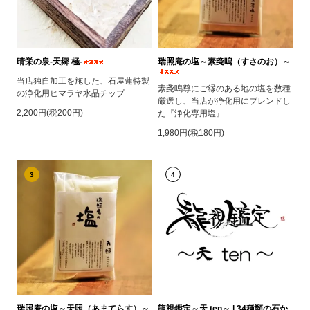
晴栄の泉‐天郷 極‐
瑞照庵の塩～素戔嗚（すさのお）～
当店独自加工を施した、石屋蓮特製
素戔嗚尊にご縁のある地の塩を数種
の浄化用ヒマラヤ水晶チップ
厳選し、当店が浄化用にブレンドし
2,200円(税200円)
た『浄化専用塩』
1,980円(税180円)
3
4
瑞照庵の塩～天照（あまてらす）～
龍視鑑定～天 ten～ | 34種類の石か