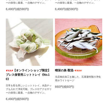
ーの保管に最適。一点物のデザイン。
ーの保管に最適。一点物のデザイン。
6,490円(税590円)
6,490円(税590円)
【オンラインショップ限定】
晴栄の泉‐聖流‐
ブレス保管用ニットトレイ《No.1
当店独自加工を施した、石屋蓮特製の浄化
0》
用ホワイトセージ
日常を彩る美しいニットトレイ。水晶チッ
660円(税60円)
プも入れて浄化可能。ブレスやアクセサリ
ーの保管に最適。一点物のデザイン。
6,490円(税590円)