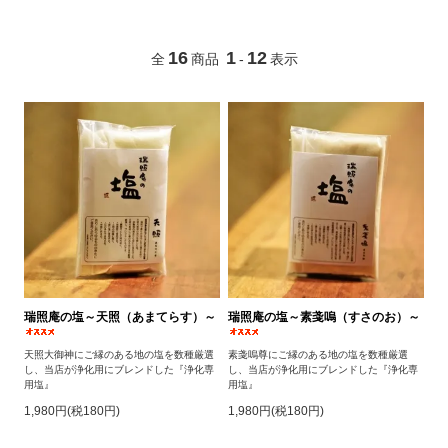
16
1
12
全
商品
-
表示
瑞照庵の塩～天照（あまてらす）～
瑞照庵の塩～素戔嗚（すさのお）～
天照大御神にご縁のある地の塩を数種厳選
素戔嗚尊にご縁のある地の塩を数種厳選
し、当店が浄化用にブレンドした『浄化専
し、当店が浄化用にブレンドした『浄化専
用塩』
用塩』
1,980円(税180円)
1,980円(税180円)